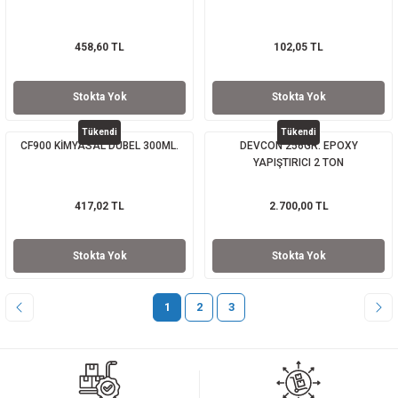
458,60 TL
102,05 TL
Stokta Yok
Stokta Yok
Tükendi
Tükendi
CF900 KİMYASAL DÜBEL 300ML.
DEVCON 256GR. EPOXY
YAPIŞTIRICI 2 TON
417,02 TL
2.700,00 TL
Stokta Yok
Stokta Yok
1
2
3