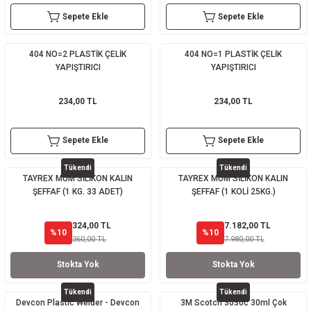
Sepete Ekle
Sepete Ekle
404 NO=2 PLASTİK ÇELİK
404 NO=1 PLASTİK ÇELİK
YAPIŞTIRICI
YAPIŞTIRICI
234,00 TL
234,00 TL
Sepete Ekle
Sepete Ekle
Tükendi
Tükendi
TAYREX MUM SİLİKON KALIN
TAYREX MUM SİLİKON KALIN
ŞEFFAF (1 KG. 33 ADET)
ŞEFFAF (1 KOLİ 25KG.)
324,00 TL
7.182,00 TL
%10
%10
360,00 TL
7.980,00 TL
Stokta Yok
Stokta Yok
Tükendi
Tükendi
Devcon Plastic Welder - Devcon
3M Scotch 3030c 30ml Çok