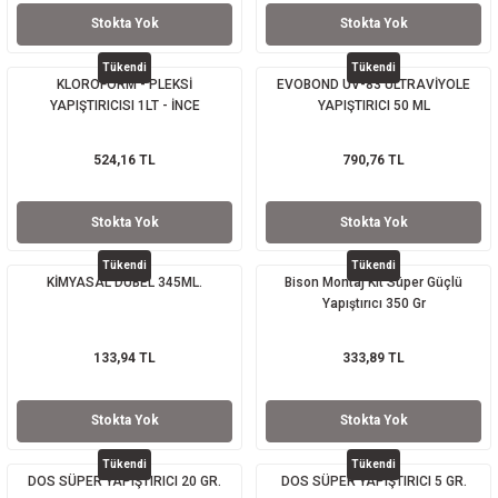
Stokta Yok
Stokta Yok
Tükendi
Tükendi
KLOROFORM - PLEKSİ
EVOBOND UV-83 ULTRAVİYOLE
YAPIŞTIRICISI 1LT - İNCE
YAPIŞTIRICI 50 ML
524,16 TL
790,76 TL
Stokta Yok
Stokta Yok
Tükendi
Tükendi
KİMYASAL DÜBEL 345ML.
Bison Montaj Kit Süper Güçlü
Yapıştırıcı 350 Gr
133,94 TL
333,89 TL
Stokta Yok
Stokta Yok
Tükendi
Tükendi
DOS SÜPER YAPIŞTIRICI 20 GR.
DOS SÜPER YAPIŞTIRICI 5 GR.