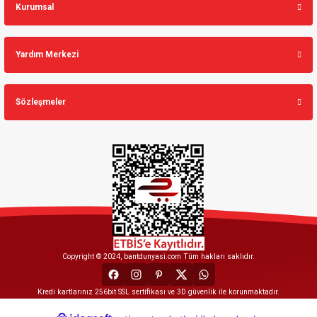
Kurumsal
Yardım Merkezi
Sözleşmeler
Copyright © 2024, bantdunyasi.com Tüm hakları saklıdır.
Kredi kartlarınız 256bit SSL sertifikası ve 3D güvenlik ile korunmaktadır.