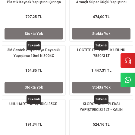
Plastik Kaynak Yapıştırıcı Şırınga
Amaçlı Süper Güçlü Yapıştırıcı
797,25 TL
474,00 TL
Stokta Yok
Stokta Yok
Tükendi
Tükendi
3M Scotch Suya, Isıya Dayanıklı
LOCTITE EL TEMİZLİK ÜRÜNÜ
Yapıştırıcı 10ml N:3004C
7850/3 LT
164,85 TL
1.447,31 TL
Stokta Yok
Stokta Yok
Tükendi
Tükendi
UHU HART YAPIŞTIRICI 35GR.
KLOROFORM - PLEKSİ
YAPIŞTIRICISI 1LT - KALIN
191,34 TL
524,16 TL