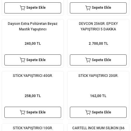
Sepete Ekle
Sepete Ekle
sı
sı
ey
Dayson Extra Poliüretan Beyaz
DEVCON 256GR. EPOXY
Mastik Yapıştırıcı
YAPIŞTIRICI 5 DAKİKA
240,00 TL
2.700,00 TL
Sepete Ekle
Sepete Ekle
STİCK YAPIŞTIRICI 40GR.
STİCK YAPIŞTIRICI 20GR.
258,00 TL
162,00 TL
Sepete Ekle
Sepete Ekle
STİCK YAPIŞTIRICI 10GR.
CARTELL İNCE MUM SİLİKON (66