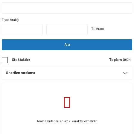
sı
Fiyat Aralığı
sı
ey
TL Arası
Ara
Stoktakiler
Toplam ürün
Arama kriterleri en az 2 karakter olmalıdır.