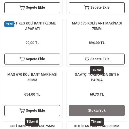
Sepete Ekle
Sepete Ekle
sı
sı
ey
BANT-KES KOLİ BANTI KESME
MAS 675 KOLİ BANT MAKİNASI
YENİ
APARATI
75MM
90,00 TL
894,00 TL
Sepete Ekle
Sepete Ekle
Tükendi
MAS 670 KOLİ BANT MAKİNASI
SAATÇİ TORNOVİDA SETİ 6
50MM
PARÇA
654,00 TL
69,73 TL
Sepete Ekle
Stokta Yok
Tükendi
Tükendi
KOLİ BANT MAKİNASI 75MM
KOLİ BANT MAKİNASI 50MM