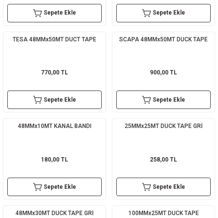
Sepete Ekle
Sepete Ekle
sı
sı
ey
TESA 48MMx50MT DUCT TAPE
SCAPA 48MMx50MT DUCK TAPE
770,00 TL
900,00 TL
Sepete Ekle
Sepete Ekle
48MMx10MT KANAL BANDI
25MMx25MT DUCK TAPE GRİ
180,00 TL
258,00 TL
Sepete Ekle
Sepete Ekle
48MMx30MT DUCK TAPE GRİ
100MMx25MT DUCK TAPE