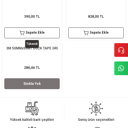
390,00 TL
828,00 TL
Sepete Ekle
Sepete Ekle
Tükendi
3M 50MMx50MT DUCK TAPE GRİ
286,46 TL
Stokta Yok
Yüksek kaliteli bant çeşitleri
Geniş ürün seçenekleri