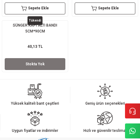
Sepete Ekle
Sepete Ekle
sı
Tükendi
sı
ey
SÜNGER KAPI ALTI BANDI
5CM*90CM
40,13 TL
Stokta Yok
Yüksek kaliteli bant çeşitleri
Geniş ürün seçenekleri
Uygun fiyatlar ve indirimler
Hızlı ve güvenilir teslimat