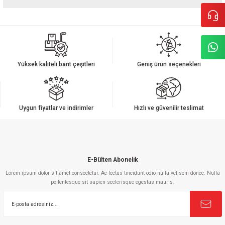
Bu ürünün fiyat bilgisi, resim, ürün açıklamalarında ve diğer konularda
yetersiz gördüğünüz noktaları öneri formunu kullanarak tarafımıza
iletebilirsiniz.
Görüş ve önerileriniz için teşekkür ederiz.
Yüksek kaliteli bant çeşitleri
Geniş ürün seçenekleri
Ürün resmi kalitesiz, bozuk veya görüntülenemiyor.
Ürün açıklamasında eksik bilgiler bulunuyor.
Ürün bilgilerinde hatalar bulunuyor.
Uygun fiyatlar ve indirimler
Hızlı ve güvenilir teslimat
Ürün fiyatı diğer sitelerden daha pahalı.
Bu ürüne benzer farklı alternatifler olmalı.
E-Bülten Abonelik
Lorem ipsum dolor sit amet consectetur. Ac lectus tincidunt odio nulla vel sem donec. Nulla
pellentesque sit sapien scelerisque egestas mauris.
Gönder