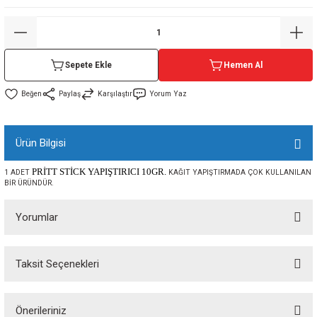
sı
sı
ey
Sepete Ekle
Hemen Al
Paylaş
Karşılaştır
Yorum Yaz
Ürün Bilgisi
PRİTT STİCK YAPIŞTIRICI 10GR.
1 ADET
KAĞIT YAPIŞTIRMADA ÇOK KULLANILAN
BİR ÜRÜNDÜR.
Yorumlar
Taksit Seçenekleri
Bu ürüne ilk yorumu siz yapın!
Önerileriniz
Yorum Yaz