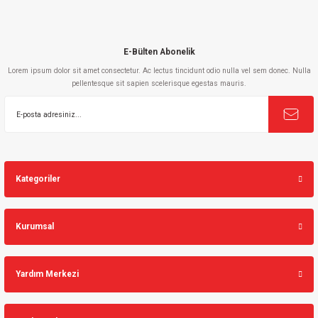
E-Bülten Abonelik
Lorem ipsum dolor sit amet consectetur. Ac lectus tincidunt odio nulla vel sem donec. Nulla
pellentesque sit sapien scelerisque egestas mauris.
Kategoriler
Kurumsal
Yardım Merkezi