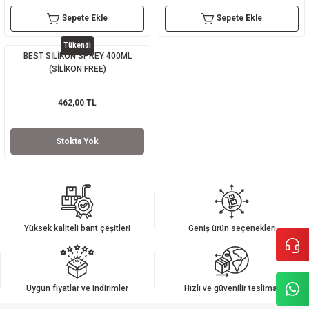
Sepete Ekle
Sepete Ekle
sı
Tükendi
sı
ey
BEST SİLİKON SPREY 400ML
(SİLİKON FREE)
462,00 TL
Stokta Yok
Yüksek kaliteli bant çeşitleri
Geniş ürün seçenekleri
Uygun fiyatlar ve indirimler
Hızlı ve güvenilir teslimat