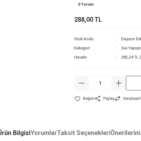
0 Yorum
288,00 TL
Stok Kodu
Dayson Extr
Kategori
Sıvı Yapıştı
Havale
282,24 TL (
Paylaş
Karşılaştır
Ürün Bilgisi
Yorumlar
Taksit Seçenekleri
Önerilerini