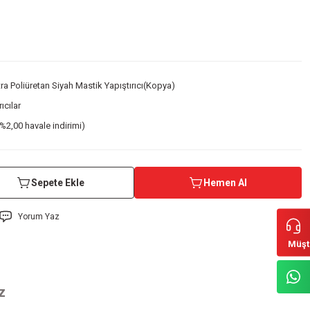
a Poliüretan Siyah Mastik Yapıştırıcı(Kopya)
rıcılar
%2,00 havale indirimi)
Sepete Ekle
Hemen Al
Yorum Yaz
Müşt
z