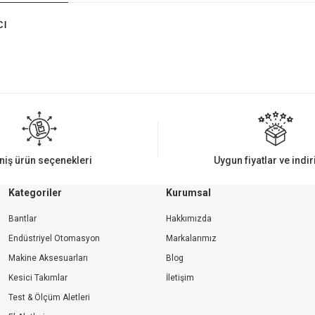
cı
iz gördüğünüz noktaları öneri formunu kullanarak tarafımıza iletebilirsiniz.
Bu ürüne ilk yorumu siz yapın!
Yorum Yaz
niş ürün seçenekleri
Uygun fiyatlar ve indi
Kategoriler
Kurumsal
Bantlar
Hakkımızda
Endüstriyel Otomasyon
Markalarımız
Makine Aksesuarları
Blog
Kesici Takımlar
İletişim
Gönder
Test & Ölçüm Aletleri