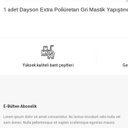
1 adet
Dayson Extra Poliüretan Gri Mastik Yapıştırı
Bu ürünün fiyat bilgisi, resim, ürün açıklamalarında ve diğer konularda yeters
Görüş ve önerileriniz için teşekkür ederiz.
Ürün resmi kalitesiz, bozuk veya görüntülenemiyor.
Ürün açıklamasında eksik bilgiler bulunuyor.
Ürün bilgilerinde hatalar bulunuyor.
Yüksek kaliteli bant çeşitleri
Ge
Ürün fiyatı diğer sitelerden daha pahalı.
Bu ürüne benzer farklı alternatifler olmalı.
E-Bülten Abonelik
Lorem ipsum dolor sit amet consectetur. Ac lectus tincidunt odio nulla vel
sem donec. Nulla pellentesque sit sapien scelerisque egestas mauris.