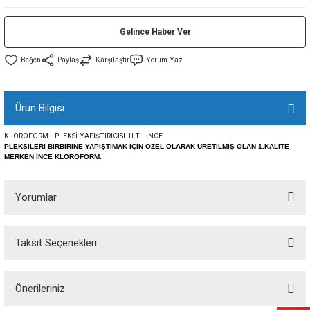
sı
Gelince Haber Ver
sı
ey
Paylaş
Karşılaştır
Yorum Yaz
Ürün Bilgisi
KLOROFORM - PLEKSİ YAPIŞTIRICISI 1LT - İNCE.
PLEKSİLERİ BİRBİRİNE YAPIŞTIMAK İÇİN ÖZEL OLARAK ÜRETİLMİŞ OLAN 1.KALİTE
MERKEN İNCE KLOROFORM.
Yorumlar
Taksit Seçenekleri
Bu ürüne ilk yorumu siz yapın!
Önerileriniz
Yorum Yaz