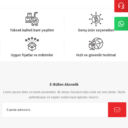
Bu ürünün fiyat bilgisi, resim, ürün açıklamalarında ve diğer konularda
yetersiz gördüğünüz noktaları öneri formunu kullanarak tarafımıza
iletebilirsiniz.
Görüş ve önerileriniz için teşekkür ederiz.
Yüksek kaliteli bant çeşitleri
Geniş ürün seçenekleri
Ürün resmi kalitesiz, bozuk veya görüntülenemiyor.
Ürün açıklamasında eksik bilgiler bulunuyor.
Ürün bilgilerinde hatalar bulunuyor.
Uygun fiyatlar ve indirimler
Hızlı ve güvenilir teslimat
Ürün fiyatı diğer sitelerden daha pahalı.
Bu ürüne benzer farklı alternatifler olmalı.
E-Bülten Abonelik
Lorem ipsum dolor sit amet consectetur. Ac lectus tincidunt odio nulla vel sem donec. Nulla
pellentesque sit sapien scelerisque egestas mauris.
Gönder