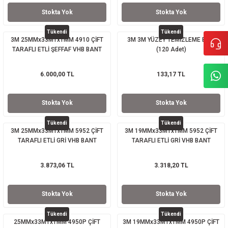
Stokta Yok
Stokta Yok
Tükendi
Tükendi
3M 25MMx33MTx1MM 4910 ÇİFT
3M 3M YÜZEY TEMİZLEME BEZİ
TARAFLI ETLİ ŞEFFAF VHB BANT
(120 Adet)
6.000,00 TL
133,17 TL
Stokta Yok
Stokta Yok
Tükendi
Tükendi
3M 25MMx33MTx1MM 5952 ÇİFT
3M 19MMx33MTx1MM 5952 ÇİFT
TARAFLI ETLİ GRİ VHB BANT
TARAFLI ETLİ GRİ VHB BANT
3.873,06 TL
3.318,20 TL
Stokta Yok
Stokta Yok
Tükendi
Tükendi
25MMx33MTx1MM 4950P ÇİFT
3M 19MMx33MTx1MM 4950P ÇİFT