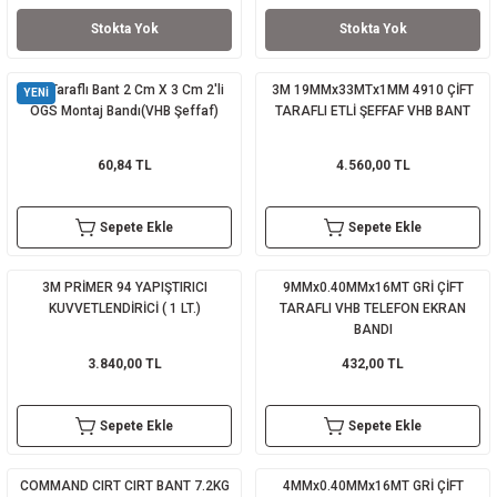
Stokta Yok
Stokta Yok
sı
sı
ey
Çift Taraflı Bant 2 Cm X 3 Cm 2'li
3M 19MMx33MTx1MM 4910 ÇİFT
YENİ
OGS Montaj Bandı(VHB Şeffaf)
TARAFLI ETLİ ŞEFFAF VHB BANT
60,84 TL
4.560,00 TL
Sepete Ekle
Sepete Ekle
3M PRİMER 94 YAPIŞTIRICI
9MMx0.40MMx16MT GRİ ÇİFT
KUVVETLENDİRİCİ ( 1 LT.)
TARAFLI VHB TELEFON EKRAN
BANDI
3.840,00 TL
432,00 TL
Sepete Ekle
Sepete Ekle
COMMAND CIRT CIRT BANT 7.2KG
4MMx0.40MMx16MT GRİ ÇİFT