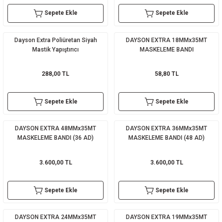
Sepete Ekle
Sepete Ekle
sı
sı
ey
Dayson Extra Poliüretan Siyah
DAYSON EXTRA 18MMx35MT
Mastik Yapıştırıcı
MASKELEME BANDI
288,00 TL
58,80 TL
Sepete Ekle
Sepete Ekle
DAYSON EXTRA 48MMx35MT
DAYSON EXTRA 36MMx35MT
MASKELEME BANDI (36 AD)
MASKELEME BANDI (48 AD)
3.600,00 TL
3.600,00 TL
Sepete Ekle
Sepete Ekle
DAYSON EXTRA 24MMx35MT
DAYSON EXTRA 19MMx35MT