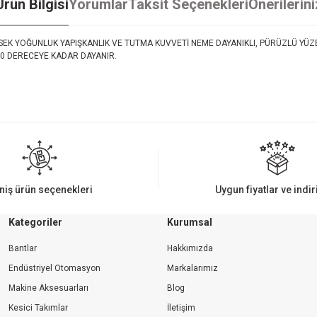
Ürün Bilgisi
Yorumlar
Taksit Seçenekleri
Önerilerini
SEK YOĞUNLUK YAPIŞKANLIK VE TUTMA KUVVETİ NEME DAYANIKLI, PÜRÜZLÜ YÜZ
40 DERECEYE KADAR DAYANIR.
iz gördüğünüz noktaları öneri formunu kullanarak tarafımıza iletebilirsiniz.
Bu ürüne ilk yorumu siz yapın!
Yorum Yaz
niş ürün seçenekleri
Uygun fiyatlar ve indi
Kategoriler
Kurumsal
Bantlar
Hakkımızda
Endüstriyel Otomasyon
Markalarımız
Makine Aksesuarları
Blog
Kesici Takımlar
İletişim
Gönder