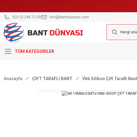
0(212) 249 72 09
info@bantdunyasi.com
TÜM KATEGORİLER
Anasayfa
ÇİFT TARAFLI BANT
Vhb Silikon Çift Taraflı Ban