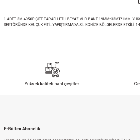
1 ADET 3M 4950P ÇİFT TARAFLI ETLİ BEYAZ VHB BANT 19MM*33MT*1MM. YÜK
SEKTÖRÜNDE KAUÇUK FİTİL YAPIŞTIRMADA SİLİKONİZE BÖLGELERDE ETKİLİ. 1
Bu ürünün fiyat bilgisi, resim, ürün açıklamalarında ve diğer konularda yeters
Görüş ve önerileriniz için teşekkür ederiz.
Ürün resmi kalitesiz, bozuk veya görüntülenemiyor.
Ürün açıklamasında eksik bilgiler bulunuyor.
Ürün bilgilerinde hatalar bulunuyor.
Yüksek kaliteli bant çeşitleri
Ge
Ürün fiyatı diğer sitelerden daha pahalı.
Bu ürüne benzer farklı alternatifler olmalı.
E-Bülten Abonelik