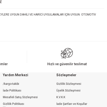
z
EYLERE UYGUN DAHİLİ VE HARİCİ UYGULAMALAR İÇİN UYGUN. OTOMOTİV
rimler
Hızlı ve güvenilir teslimat
Yardım Merkezi
Sözleşmeler
/kargo-takibi
Gizlilik Sözleşmesi
İade Politikası
Üyelik Sözleşmesi
Mesafeli Satış Sözleşmesi
K.V.K.K
Gizlilik Politikası
İade Şartları ve Koşullar