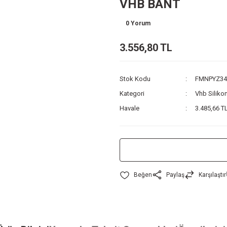
VHB BANT
0 Yorum
3.556,80 TL
Stok Kodu
FMNPYZ34
Kategori
Vhb Silikon
Havale
3.485,66 TL
Paylaş
Karşılaştır