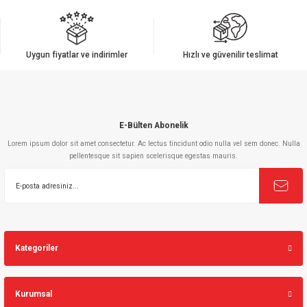
Ürün resmi kalitesiz, bozuk veya görüntülenemiyor.
Ürün açıklamasında eksik bilgiler bulunuyor.
Ürün bilgilerinde hatalar bulunuyor.
Uygun fiyatlar ve indirimler
Hızlı ve güvenilir teslimat
Ürün fiyatı diğer sitelerden daha pahalı.
Bu ürüne benzer farklı alternatifler olmalı.
E-Bülten Abonelik
Lorem ipsum dolor sit amet consectetur. Ac lectus tincidunt odio nulla vel sem donec. Nulla
pellentesque sit sapien scelerisque egestas mauris.
Gönder
Kategoriler
Kurumsal