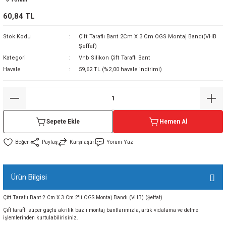
sı
60,84 TL
Stok Kodu
Çift Taraflı Bant 2Cm X 3 Cm OGS Montaj Bandı(VHB
sı
ey
Şeffaf)
Kategori
Vhb Silikon Çift Taraflı Bant
Havale
59,62 TL (%2,00 havale indirimi)
Sepete Ekle
Hemen Al
Paylaş
Karşılaştır
Yorum Yaz
Ürün Bilgisi
Çift Taraflı Bant 2 Cm X 3 Cm 2'li OGS Montaj Bandı (VHB) (Şeffaf)
Çift taraflı süper güçlü akrilik bazlı montaj bantlarımızla, artık vidalama ve delme
işlemlerinden kurtulabilirisiniz.