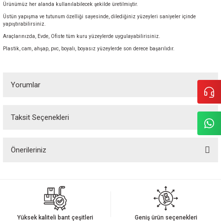
Ürünümüz her alanda kullanılabilecek şekilde üretilmiştir.
Üstün yapışma ve tutunum özelliği sayesinde, dilediğiniz yüzeyleri saniyeler içinde
yapıştırabilirsiniz.
Araçlarınızda, Evde, Ofiste tüm kuru yüzeylerde uygulayabilirisiniz.
Plastik, cam, ahşap, pvc, boyalı, boyasız yüzeylerde son derece başarılıdır.
Yorumlar
Taksit Seçenekleri
Bu ürüne ilk yorumu siz yapın!
Önerileriniz
Yorum Yaz
Bu ürünün fiyat bilgisi, resim, ürün açıklamalarında ve diğer konularda
yetersiz gördüğünüz noktaları öneri formunu kullanarak tarafımıza
iletebilirsiniz.
Görüş ve önerileriniz için teşekkür ederiz.
Yüksek kaliteli bant çeşitleri
Geniş ürün seçenekleri