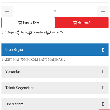
sı
sı
ey
Sepete Ekle
Hemen Al
Paylaş
Karşılaştır
Yorum Yaz
Ürün Bilgisi
1 ADET MAS 75MM KOLİ BANT MAKİNASI .
Yorumlar
Taksit Seçenekleri
Bu ürüne ilk yorumu siz yapın!
Önerileriniz
Yorum Yaz