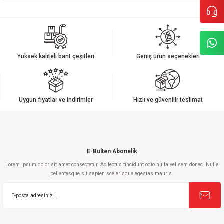
Bu ürünün fiyat bilgisi, resim, ürün açıklamalarında ve diğer konularda
yetersiz gördüğünüz noktaları öneri formunu kullanarak tarafımıza
iletebilirsiniz.
Görüş ve önerileriniz için teşekkür ederiz.
Yüksek kaliteli bant çeşitleri
Geniş ürün seçenekleri
Ürün resmi kalitesiz, bozuk veya görüntülenemiyor.
Ürün açıklamasında eksik bilgiler bulunuyor.
Ürün bilgilerinde hatalar bulunuyor.
Uygun fiyatlar ve indirimler
Hızlı ve güvenilir teslimat
Ürün fiyatı diğer sitelerden daha pahalı.
Bu ürüne benzer farklı alternatifler olmalı.
E-Bülten Abonelik
Lorem ipsum dolor sit amet consectetur. Ac lectus tincidunt odio nulla vel sem donec. Nulla
pellentesque sit sapien scelerisque egestas mauris.
Gönder