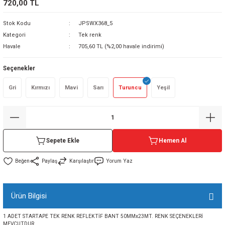
720,00 TL
sı
Stok Kodu
JPSWX368_5
Kategori
Tek renk
sı
ey
Havale
705,60 TL (%2,00 havale indirimi)
Seçenekler
Gri
Kırmızı
Mavi
Sarı
Turuncu
Yeşil
Sepete Ekle
Hemen Al
Paylaş
Karşılaştır
Yorum Yaz
Ürün Bilgisi
1 ADET STARTAPE TEK RENK REFLEKTİF BANT 50MMx23MT. RENK SEÇENEKLERİ
MEVCUTDUR.