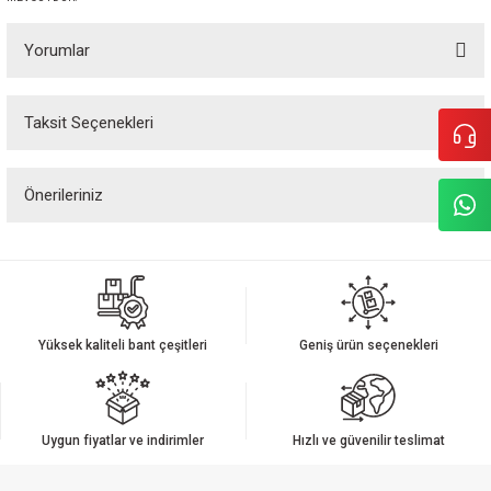
Yorumlar
Taksit Seçenekleri
Bu ürüne ilk yorumu siz yapın!
Önerileriniz
Yorum Yaz
Bu ürünün fiyat bilgisi, resim, ürün açıklamalarında ve diğer konularda
yetersiz gördüğünüz noktaları öneri formunu kullanarak tarafımıza
iletebilirsiniz.
Görüş ve önerileriniz için teşekkür ederiz.
Yüksek kaliteli bant çeşitleri
Geniş ürün seçenekleri
Ürün resmi kalitesiz, bozuk veya görüntülenemiyor.
Ürün açıklamasında eksik bilgiler bulunuyor.
Ürün bilgilerinde hatalar bulunuyor.
Uygun fiyatlar ve indirimler
Hızlı ve güvenilir teslimat
Ürün fiyatı diğer sitelerden daha pahalı.
Bu ürüne benzer farklı alternatifler olmalı.