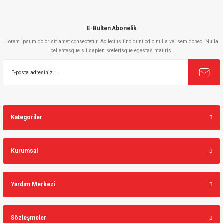
E-Bülten Abonelik
Lorem ipsum dolor sit amet consectetur. Ac lectus tincidunt odio nulla vel sem donec. Nulla
pellentesque sit sapien scelerisque egestas mauris.
Gönder
Kategoriler
Kurumsal
Yardım Merkezi
Sözleşmeler