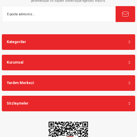
pellentesque sit sapien scelerisque egestas mauris.
Gönder
Kategoriler
Kurumsal
Yardım Merkezi
Sözleşmeler