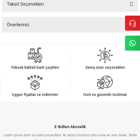
Taksit Seçenekleri
Bu ürüne ilk yorumu siz yapın!
Önerileriniz
Yorum Yaz
Bu ürünün fiyat bilgisi, resim, ürün açıklamalarında ve diğer konularda
yetersiz gördüğünüz noktaları öneri formunu kullanarak tarafımıza
iletebilirsiniz.
Görüş ve önerileriniz için teşekkür ederiz.
Yüksek kaliteli bant çeşitleri
Geniş ürün seçenekleri
Ürün resmi kalitesiz, bozuk veya görüntülenemiyor.
Ürün açıklamasında eksik bilgiler bulunuyor.
Ürün bilgilerinde hatalar bulunuyor.
Uygun fiyatlar ve indirimler
Hızlı ve güvenilir teslimat
Ürün fiyatı diğer sitelerden daha pahalı.
Bu ürüne benzer farklı alternatifler olmalı.
E-Bülten Abonelik
Lorem ipsum dolor sit amet consectetur. Ac lectus tincidunt odio nulla vel sem donec. Nulla