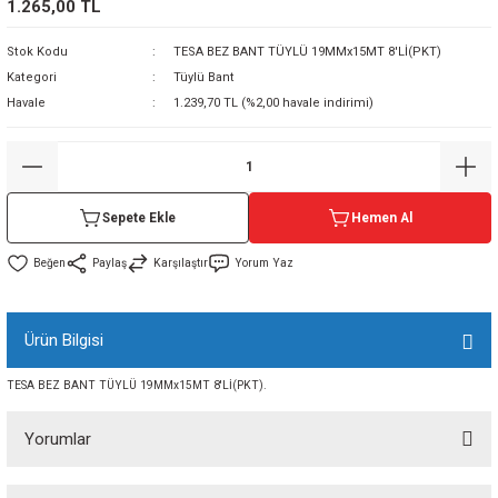
1.265,00 TL
sı
Stok Kodu
TESA BEZ BANT TÜYLÜ 19MMx15MT 8'Lİ(PKT)
Kategori
Tüylü Bant
sı
ey
Havale
1.239,70 TL (%2,00 havale indirimi)
Sepete Ekle
Hemen Al
Paylaş
Karşılaştır
Yorum Yaz
Ürün Bilgisi
TESA BEZ BANT TÜYLÜ 19MMx15MT 8'Lİ(PKT).
Yorumlar