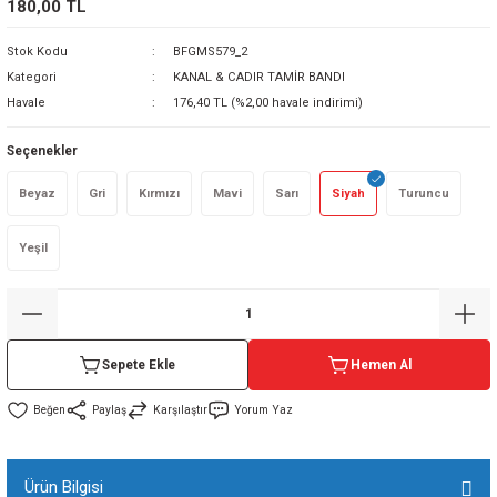
180,00 TL
sı
Stok Kodu
BFGMS579_2
Kategori
KANAL & CADIR TAMİR BANDI
sı
ey
Havale
176,40 TL (%2,00 havale indirimi)
Seçenekler
Beyaz
Gri
Kırmızı
Mavi
Sarı
Siyah
Turuncu
Yeşil
Sepete Ekle
Hemen Al
Paylaş
Karşılaştır
Yorum Yaz
Ürün Bilgisi