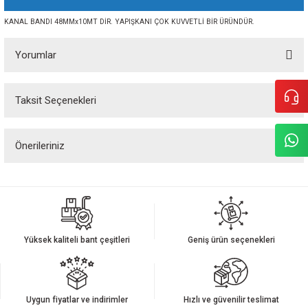
KANAL BANDI 48MMx10MT DİR. YAPIŞKANI ÇOK KUVVETLİ BİR ÜRÜNDÜR.
Yorumlar
Taksit Seçenekleri
Bu ürüne ilk yorumu siz yapın!
Önerileriniz
Yorum Yaz
Bu ürünün fiyat bilgisi, resim, ürün açıklamalarında ve diğer konularda
yetersiz gördüğünüz noktaları öneri formunu kullanarak tarafımıza
iletebilirsiniz.
Görüş ve önerileriniz için teşekkür ederiz.
Yüksek kaliteli bant çeşitleri
Geniş ürün seçenekleri
Ürün resmi kalitesiz, bozuk veya görüntülenemiyor.
Ürün açıklamasında eksik bilgiler bulunuyor.
Ürün bilgilerinde hatalar bulunuyor.
Uygun fiyatlar ve indirimler
Hızlı ve güvenilir teslimat
Ürün fiyatı diğer sitelerden daha pahalı.