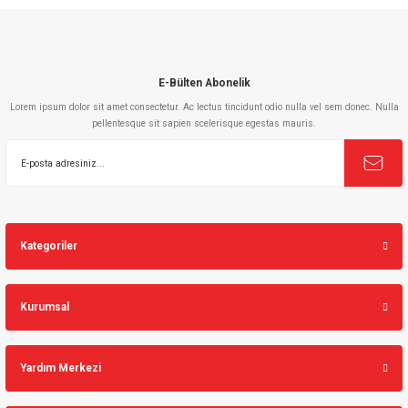
Bu ürüne benzer farklı alternatifler olmalı.
E-Bülten Abonelik
Lorem ipsum dolor sit amet consectetur. Ac lectus tincidunt odio nulla vel sem donec. Nulla
pellentesque sit sapien scelerisque egestas mauris.
Gönder
Kategoriler
Kurumsal
Yardım Merkezi