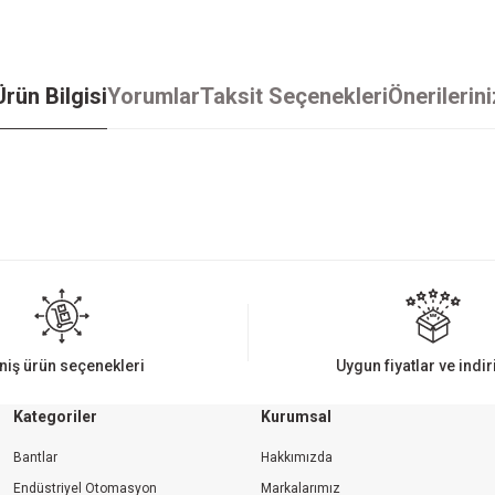
Ürün Bilgisi
Yorumlar
Taksit Seçenekleri
Önerilerini
iz gördüğünüz noktaları öneri formunu kullanarak tarafımıza iletebilirsiniz.
Bu ürüne ilk yorumu siz yapın!
Yorum Yaz
niş ürün seçenekleri
Uygun fiyatlar ve indi
Kategoriler
Kurumsal
Bantlar
Hakkımızda
Endüstriyel Otomasyon
Markalarımız