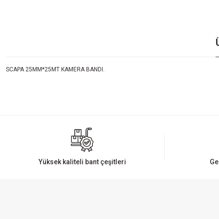
SCAPA 25MM*25MT KAMERA BANDI.
Bu ürünün fiyat bilgisi, resim, ürün açıklamalarında ve diğer konularda yeters
Görüş ve önerileriniz için teşekkür ederiz.
Ürün resmi kalitesiz, bozuk veya görüntülenemiyor.
Ürün açıklamasında eksik bilgiler bulunuyor.
Ürün bilgilerinde hatalar bulunuyor.
Yüksek kaliteli bant çeşitleri
Ge
Ürün fiyatı diğer sitelerden daha pahalı.
Bu ürüne benzer farklı alternatifler olmalı.