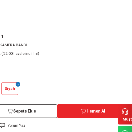
_1
 KAMERA BANDI
 (%2,00 havale indirimi)
Siyah
Sepete Ekle
Hemen Al
Müşt
Yorum Yaz