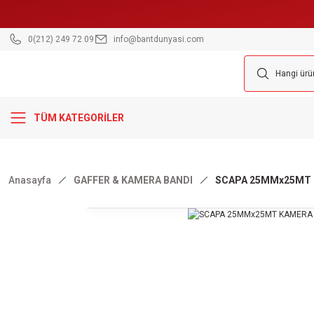
0(212) 249 72 09
info@bantdunyasi.com
TÜM KATEGORİLER
Anasayfa
GAFFER & KAMERA BANDI
SCAPA 25MMx25MT K