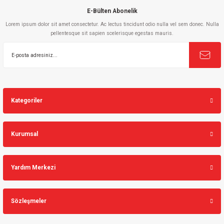
E-Bülten Abonelik
Lorem ipsum dolor sit amet consectetur. Ac lectus tincidunt odio nulla vel sem donec. Nulla
pellentesque sit sapien scelerisque egestas mauris.
Gönder
Kategoriler
Kurumsal
Yardım Merkezi
Sözleşmeler