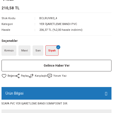
sı
210,58 TL
Stok Kodu
BCLRUVW3_4
sı
ey
Kategori
YER İŞARETLEME BANDI PVC
Havale
206,37 TL (%2,00 havale indirimi)
Seçenekler
Kırmızı
Mavi
Sarı
Siyah
Gelince Haber Ver
Paylaş
Karşılaştır
Yorum Yaz
Ürün Bilgisi
SCAPA PVC YER İŞARETLEME BANDI 50MM*33MT DİR.