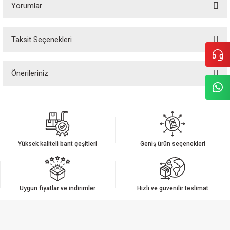
Yorumlar
Taksit Seçenekleri
Bu ürüne ilk yorumu siz yapın!
Önerileriniz
Yorum Yaz
Bu ürünün fiyat bilgisi, resim, ürün açıklamalarında ve diğer konularda
yetersiz gördüğünüz noktaları öneri formunu kullanarak tarafımıza
iletebilirsiniz.
Görüş ve önerileriniz için teşekkür ederiz.
Yüksek kaliteli bant çeşitleri
Geniş ürün seçenekleri
Ürün resmi kalitesiz, bozuk veya görüntülenemiyor.
Ürün açıklamasında eksik bilgiler bulunuyor.
Ürün bilgilerinde hatalar bulunuyor.
Uygun fiyatlar ve indirimler
Hızlı ve güvenilir teslimat
Ürün fiyatı diğer sitelerden daha pahalı.
Bu ürüne benzer farklı alternatifler olmalı.