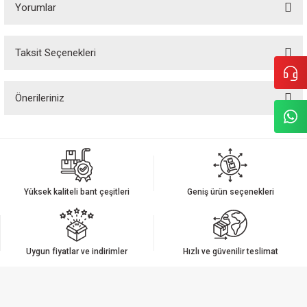
Yorumlar
Taksit Seçenekleri
Bu ürüne ilk yorumu siz yapın!
Önerileriniz
Yorum Yaz
Bu ürünün fiyat bilgisi, resim, ürün açıklamalarında ve diğer konularda
yetersiz gördüğünüz noktaları öneri formunu kullanarak tarafımıza
iletebilirsiniz.
Görüş ve önerileriniz için teşekkür ederiz.
Yüksek kaliteli bant çeşitleri
Geniş ürün seçenekleri
Ürün resmi kalitesiz, bozuk veya görüntülenemiyor.
Ürün açıklamasında eksik bilgiler bulunuyor.
Ürün bilgilerinde hatalar bulunuyor.
Uygun fiyatlar ve indirimler
Hızlı ve güvenilir teslimat
Ürün fiyatı diğer sitelerden daha pahalı.
Bu ürüne benzer farklı alternatifler olmalı.