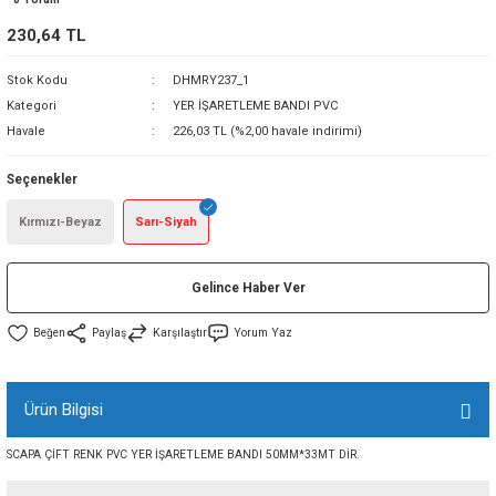
sı
230,64 TL
Stok Kodu
DHMRY237_1
sı
ey
Kategori
YER İŞARETLEME BANDI PVC
Havale
226,03 TL (%2,00 havale indirimi)
Seçenekler
Kırmızı-Beyaz
Sarı-Siyah
Gelince Haber Ver
Paylaş
Karşılaştır
Yorum Yaz
Ürün Bilgisi
SCAPA ÇİFT RENK PVC YER İŞARETLEME BANDI 50MM*33MT DİR.