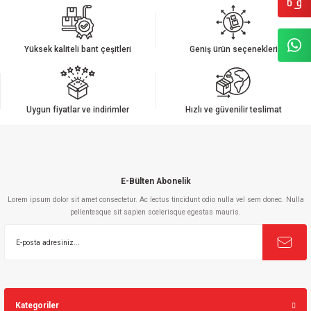
iletebilirsiniz.
Görüş ve önerileriniz için teşekkür ederiz.
Yüksek kaliteli bant çeşitleri
Geniş ürün seçenekleri
Ürün resmi kalitesiz, bozuk veya görüntülenemiyor.
Ürün açıklamasında eksik bilgiler bulunuyor.
Ürün bilgilerinde hatalar bulunuyor.
Uygun fiyatlar ve indirimler
Hızlı ve güvenilir teslimat
Ürün fiyatı diğer sitelerden daha pahalı.
Bu ürüne benzer farklı alternatifler olmalı.
E-Bülten Abonelik
Lorem ipsum dolor sit amet consectetur. Ac lectus tincidunt odio nulla vel sem donec. Nulla
pellentesque sit sapien scelerisque egestas mauris.
Gönder
Kategoriler