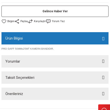
sı
Gelince Haber Ver
sı
ey
Paylaş
Karşılaştır
Yorum Yaz
Ürün Bilgisi
PRO GAFF 50MMx25MT KAMERA BANDIDIR.
Yorumlar
Taksit Seçenekleri
Bu ürüne ilk yorumu siz yapın!
Önerileriniz
Yorum Yaz
Bu ürünün fiyat bilgisi, resim, ürün açıklamalarında ve diğer konularda
yetersiz gördüğünüz noktaları öneri formunu kullanarak tarafımıza