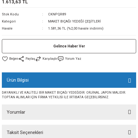
1.613,63 TL
sı
Stok Kodu
CKNPQR89
Kategori
MAKET BIÇAĞI YEDEĞİ ÇEŞİTLERİ
sı
ey
Havale
1.581,36 TL (%2,00 havale indirimi)
Gelince Haber Ver
Paylaş
Karşılaştır
Yorum Yaz
Ürün Bilgisi
DAYANIKLI VE KALİTELİ BİR MAKET BIÇAĞI YEDEĞİDİR. ORJİNAL JAPON MALIDIR.
TOPTAN ALIMLAR İÇİN FİRMA YETKİLİSİ İLE İRTİBATA GEÇEBİLİRSİNİZ.
Yorumlar
Taksit Seçenekleri
Bu ürüne ilk yorumu siz yapın!