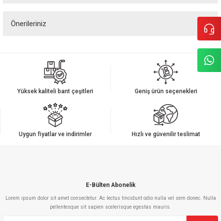
Önerileriniz
Yorum Yaz
Bu ürünün fiyat bilgisi, resim, ürün açıklamalarında ve diğer konularda
yetersiz gördüğünüz noktaları öneri formunu kullanarak tarafımıza
iletebilirsiniz.
Görüş ve önerileriniz için teşekkür ederiz.
Yüksek kaliteli bant çeşitleri
Geniş ürün seçenekleri
Ürün resmi kalitesiz, bozuk veya görüntülenemiyor.
Ürün açıklamasında eksik bilgiler bulunuyor.
Ürün bilgilerinde hatalar bulunuyor.
Uygun fiyatlar ve indirimler
Hızlı ve güvenilir teslimat
Ürün fiyatı diğer sitelerden daha pahalı.
Bu ürüne benzer farklı alternatifler olmalı.
E-Bülten Abonelik
Lorem ipsum dolor sit amet consectetur. Ac lectus tincidunt odio nulla vel sem donec. Nulla
pellentesque sit sapien scelerisque egestas mauris.
Gönder