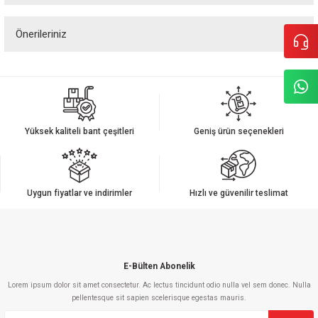
Önerileriniz
Yorum Yaz
Bu ürünün fiyat bilgisi, resim, ürün açıklamalarında ve diğer konularda
yetersiz gördüğünüz noktaları öneri formunu kullanarak tarafımıza
iletebilirsiniz.
Görüş ve önerileriniz için teşekkür ederiz.
Yüksek kaliteli bant çeşitleri
Geniş ürün seçenekleri
Ürün resmi kalitesiz, bozuk veya görüntülenemiyor.
Ürün açıklamasında eksik bilgiler bulunuyor.
Ürün bilgilerinde hatalar bulunuyor.
Uygun fiyatlar ve indirimler
Hızlı ve güvenilir teslimat
Ürün fiyatı diğer sitelerden daha pahalı.
Bu ürüne benzer farklı alternatifler olmalı.
E-Bülten Abonelik
Lorem ipsum dolor sit amet consectetur. Ac lectus tincidunt odio nulla vel sem donec. Nulla
pellentesque sit sapien scelerisque egestas mauris.
Gönder