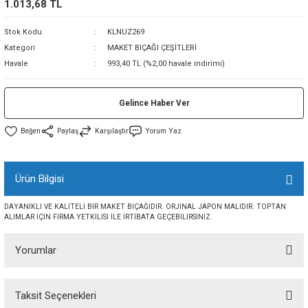
1.013,68 TL
sı
Stok Kodu
KLNUZ269
Kategori
MAKET BIÇAĞI ÇEŞİTLERİ
sı
ey
Havale
993,40 TL (%2,00 havale indirimi)
Gelince Haber Ver
Paylaş
Karşılaştır
Yorum Yaz
Ürün Bilgisi
DAYANIKLI VE KALİTELİ BİR MAKET BIÇAĞIDIR. ORJİNAL JAPON MALIDIR. TOPTAN
ALIMLAR İÇİN FİRMA YETKİLİSİ İLE İRTİBATA GEÇEBİLİRSİNİZ.
Yorumlar
Taksit Seçenekleri
Bu ürüne ilk yorumu siz yapın!