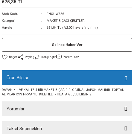
675,35 TL
sı
Stok Kodu
FNQUW356
Kategori
MAKET BIÇAĞI ÇEŞİTLERİ
sı
ey
Havale
661,84 TL (%2,00 havale indirimi)
Gelince Haber Ver
Paylaş
Karşılaştır
Yorum Yaz
Ürün Bilgisi
DAYANIKLI VE KALİTELİ BİR MAKET BIÇAĞIDIR. ORJİNAL JAPON MALIDIR. TOPTAN
ALIMLAR İÇİN FİRMA YETKİLİSİ İLE İRTİBATA GEÇEBİLİRSİNİZ.
Yorumlar
Taksit Seçenekleri
Bu ürüne ilk yorumu siz yapın!