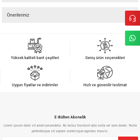
Önerileriniz
Yorum Yaz
Bu ürünün fiyat bilgisi, resim, ürün açıklamalarında ve diğer konularda
yetersiz gördüğünüz noktaları öneri formunu kullanarak tarafımıza
iletebilirsiniz.
Görüş ve önerileriniz için teşekkür ederiz.
Yüksek kaliteli bant çeşitleri
Geniş ürün seçenekleri
Ürün resmi kalitesiz, bozuk veya görüntülenemiyor.
Ürün açıklamasında eksik bilgiler bulunuyor.
Ürün bilgilerinde hatalar bulunuyor.
Uygun fiyatlar ve indirimler
Hızlı ve güvenilir teslimat
Ürün fiyatı diğer sitelerden daha pahalı.
Bu ürüne benzer farklı alternatifler olmalı.
E-Bülten Abonelik
Lorem ipsum dolor sit amet consectetur. Ac lectus tincidunt odio nulla vel sem donec. Nulla
pellentesque sit sapien scelerisque egestas mauris.
Gönder