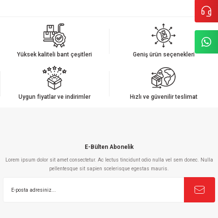
Bu ürünün fiyat bilgisi, resim, ürün açıklamalarında ve diğer konularda
yetersiz gördüğünüz noktaları öneri formunu kullanarak tarafımıza
iletebilirsiniz.
Görüş ve önerileriniz için teşekkür ederiz.
Yüksek kaliteli bant çeşitleri
Geniş ürün seçenekleri
Ürün resmi kalitesiz, bozuk veya görüntülenemiyor.
Ürün açıklamasında eksik bilgiler bulunuyor.
Ürün bilgilerinde hatalar bulunuyor.
Uygun fiyatlar ve indirimler
Hızlı ve güvenilir teslimat
Ürün fiyatı diğer sitelerden daha pahalı.
Bu ürüne benzer farklı alternatifler olmalı.
E-Bülten Abonelik
Lorem ipsum dolor sit amet consectetur. Ac lectus tincidunt odio nulla vel sem donec. Nulla
pellentesque sit sapien scelerisque egestas mauris.
Gönder