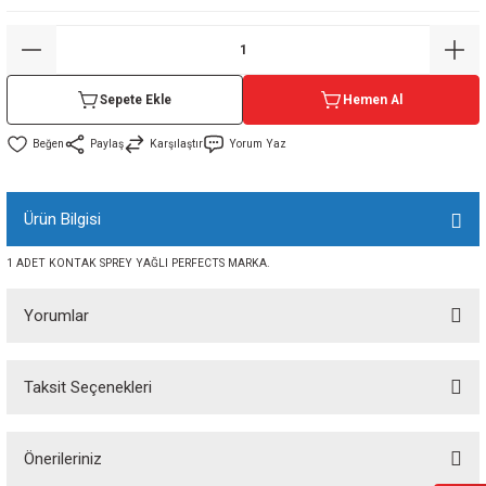
sı
sı
ey
Sepete Ekle
Hemen Al
Paylaş
Karşılaştır
Yorum Yaz
Ürün Bilgisi
1 ADET KONTAK SPREY YAĞLI PERFECTS MARKA.
Yorumlar
Taksit Seçenekleri
Bu ürüne ilk yorumu siz yapın!
Önerileriniz
Yorum Yaz