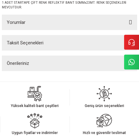
1 ADET STARTAPE ÇİFT RENK REFLEKTİF BANT 50MMx23MT. RENK SEÇENEKLERİ
MEVCUTDUR.
Yorumlar
Taksit Seçenekleri
Bu ürüne ilk yorumu siz yapın!
Önerileriniz
Yorum Yaz
Bu ürünün fiyat bilgisi, resim, ürün açıklamalarında ve diğer konularda
yetersiz gördüğünüz noktaları öneri formunu kullanarak tarafımıza
iletebilirsiniz.
Görüş ve önerileriniz için teşekkür ederiz.
Yüksek kaliteli bant çeşitleri
Geniş ürün seçenekleri
Ürün resmi kalitesiz, bozuk veya görüntülenemiyor.
Ürün açıklamasında eksik bilgiler bulunuyor.
Ürün bilgilerinde hatalar bulunuyor.
Uygun fiyatlar ve indirimler
Hızlı ve güvenilir teslimat
Ürün fiyatı diğer sitelerden daha pahalı.