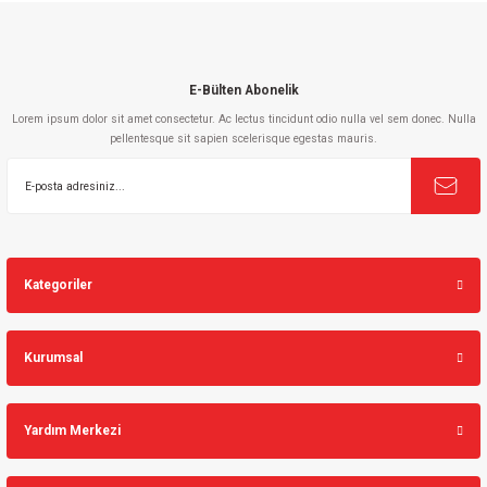
Bu ürüne benzer farklı alternatifler olmalı.
E-Bülten Abonelik
Lorem ipsum dolor sit amet consectetur. Ac lectus tincidunt odio nulla vel sem donec. Nulla
pellentesque sit sapien scelerisque egestas mauris.
Gönder
Kategoriler
Kurumsal
Yardım Merkezi