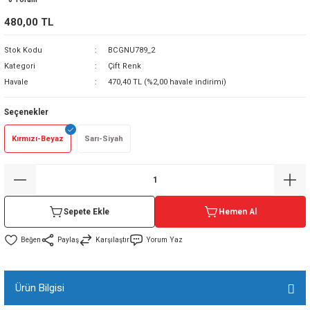
sı
480,00 TL
Stok Kodu
BCGNU789_2
sı
ey
Kategori
Çift Renk
Havale
470,40 TL (%2,00 havale indirimi)
Seçenekler
Kırmızı-Beyaz
Sarı-Siyah
Sepete Ekle
Hemen Al
Paylaş
Karşılaştır
Yorum Yaz
Ürün Bilgisi