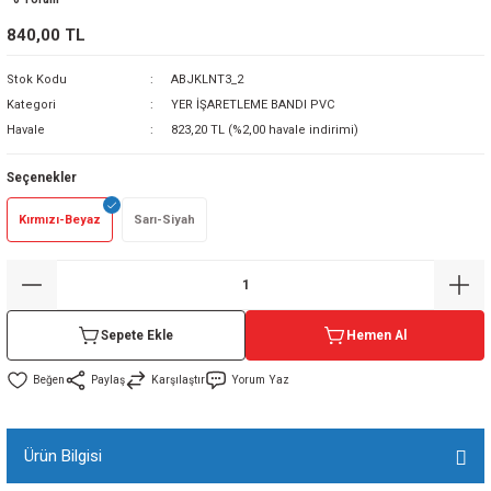
sı
840,00 TL
Stok Kodu
ABJKLNT3_2
sı
ey
Kategori
YER İŞARETLEME BANDI PVC
Havale
823,20 TL (%2,00 havale indirimi)
Seçenekler
Kırmızı-Beyaz
Sarı-Siyah
Sepete Ekle
Hemen Al
Paylaş
Karşılaştır
Yorum Yaz
Ürün Bilgisi