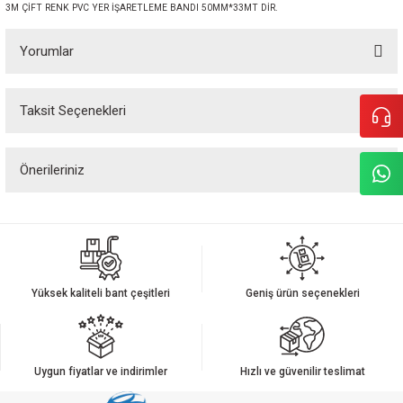
3M ÇİFT RENK PVC YER İŞARETLEME BANDI 50MM*33MT DİR.
Yorumlar
Taksit Seçenekleri
Bu ürüne ilk yorumu siz yapın!
Önerileriniz
Yorum Yaz
Bu ürünün fiyat bilgisi, resim, ürün açıklamalarında ve diğer konularda
yetersiz gördüğünüz noktaları öneri formunu kullanarak tarafımıza
iletebilirsiniz.
Görüş ve önerileriniz için teşekkür ederiz.
Yüksek kaliteli bant çeşitleri
Geniş ürün seçenekleri
Ürün resmi kalitesiz, bozuk veya görüntülenemiyor.
Ürün açıklamasında eksik bilgiler bulunuyor.
Ürün bilgilerinde hatalar bulunuyor.
Uygun fiyatlar ve indirimler
Hızlı ve güvenilir teslimat
Ürün fiyatı diğer sitelerden daha pahalı.