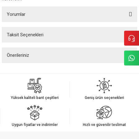
Yorumlar
Taksit Seçenekleri
Bu ürüne ilk yorumu siz yapın!
Önerileriniz
Yorum Yaz
Bu ürünün fiyat bilgisi, resim, ürün açıklamalarında ve diğer konularda
yetersiz gördüğünüz noktaları öneri formunu kullanarak tarafımıza
iletebilirsiniz.
Görüş ve önerileriniz için teşekkür ederiz.
Yüksek kaliteli bant çeşitleri
Geniş ürün seçenekleri
Ürün resmi kalitesiz, bozuk veya görüntülenemiyor.
Ürün açıklamasında eksik bilgiler bulunuyor.
Ürün bilgilerinde hatalar bulunuyor.
Uygun fiyatlar ve indirimler
Hızlı ve güvenilir teslimat
Ürün fiyatı diğer sitelerden daha pahalı.
Bu ürüne benzer farklı alternatifler olmalı.