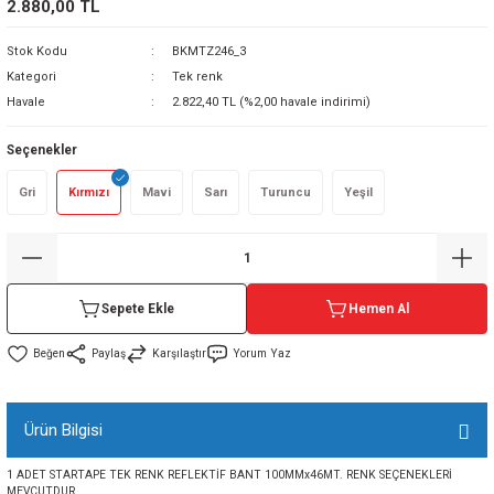
2.880,00 TL
sı
Stok Kodu
BKMTZ246_3
Kategori
Tek renk
sı
ey
Havale
2.822,40 TL (%2,00 havale indirimi)
Seçenekler
Gri
Kırmızı
Mavi
Sarı
Turuncu
Yeşil
Sepete Ekle
Hemen Al
Paylaş
Karşılaştır
Yorum Yaz
Ürün Bilgisi
1 ADET STARTAPE TEK RENK REFLEKTİF BANT 100MMx46MT. RENK SEÇENEKLERİ
MEVCUTDUR.