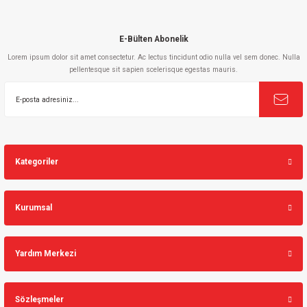
E-Bülten Abonelik
Lorem ipsum dolor sit amet consectetur. Ac lectus tincidunt odio nulla vel sem donec. Nulla
pellentesque sit sapien scelerisque egestas mauris.
Gönder
Kategoriler
Kurumsal
Yardım Merkezi
Sözleşmeler