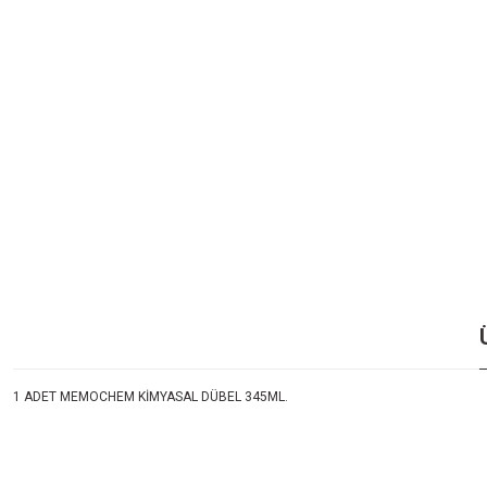
1 ADET MEMOCHEM KİMYASAL DÜBEL 345ML.
Bu ürünün fiyat bilgisi, resim, ürün açıklamalarında ve diğer konularda yeters
Görüş ve önerileriniz için teşekkür ederiz.