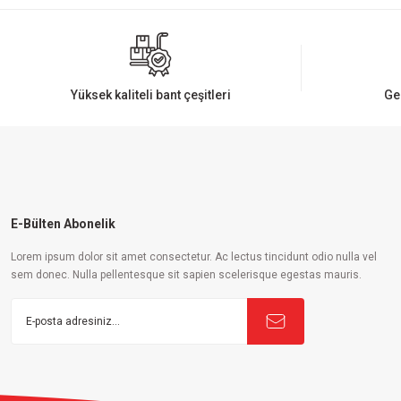
Ürün resmi kalitesiz, bozuk veya görüntülenemiyor.
Ürün açıklamasında eksik bilgiler bulunuyor.
Ürün bilgilerinde hatalar bulunuyor.
Yüksek kaliteli bant çeşitleri
Ge
Ürün fiyatı diğer sitelerden daha pahalı.
Bu ürüne benzer farklı alternatifler olmalı.
E-Bülten Abonelik
Lorem ipsum dolor sit amet consectetur. Ac lectus tincidunt odio nulla vel
sem donec. Nulla pellentesque sit sapien scelerisque egestas mauris.