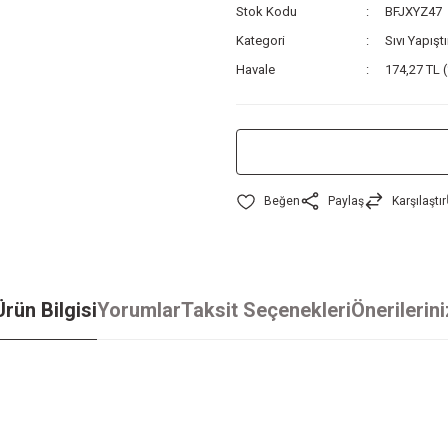
Stok Kodu
BFJXYZ47
Kategori
Sıvı Yapıştı
Havale
174,27 TL (
Paylaş
Karşılaştır
Ürün Bilgisi
Yorumlar
Taksit Seçenekleri
Önerilerini
iz gördüğünüz noktaları öneri formunu kullanarak tarafımıza iletebilirsiniz.
Bu ürüne ilk yorumu siz yapın!