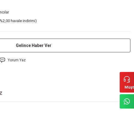
rıcılar
%2,00 havale indirimi)
Gelince Haber Ver
Yorum Yaz
Müşt
z