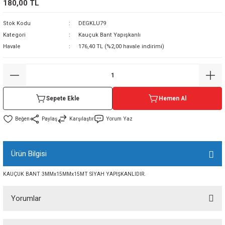
180,00 TL
sı
Stok Kodu
DEGKLU79
Kategori
Kauçuk Bant Yapışkanlı
sı
ey
Havale
176,40 TL (%2,00 havale indirimi)
Sepete Ekle
Hemen Al
Paylaş
Karşılaştır
Yorum Yaz
Ürün Bilgisi
KAUÇUK BANT 3MMx15MMx15MT SİYAH YAPIŞKANLIDIR.
Yorumlar