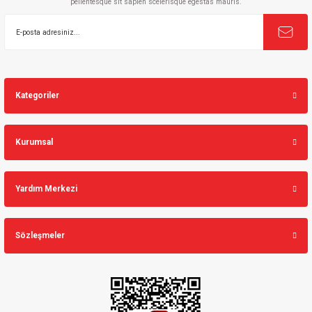
pellentesque sit sapien scelerisque egestas mauris.
Gönder
Kategoriler
Kurumsal
Yardım Merkezi
Sözleşmeler