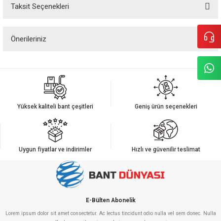
Taksit Seçenekleri
Bu ürüne ilk yorumu siz yapın!
Önerileriniz
Yorum Yaz
Bu ürünün fiyat bilgisi, resim, ürün açıklamalarında ve diğer konularda
yetersiz gördüğünüz noktaları öneri formunu kullanarak tarafımıza
iletebilirsiniz.
Görüş ve önerileriniz için teşekkür ederiz.
Yüksek kaliteli bant çeşitleri
Geniş ürün seçenekleri
Ürün resmi kalitesiz, bozuk veya görüntülenemiyor.
Ürün açıklamasında eksik bilgiler bulunuyor.
Ürün bilgilerinde hatalar bulunuyor.
Uygun fiyatlar ve indirimler
Hızlı ve güvenilir teslimat
Ürün fiyatı diğer sitelerden daha pahalı.
Bu ürüne benzer farklı alternatifler olmalı.
E-Bülten Abonelik
Lorem ipsum dolor sit amet consectetur. Ac lectus tincidunt odio nulla vel sem donec. Nulla