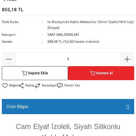
sı
855,18 TL
Stok Kodu
Isı Büzüşmeli Kablo Makaronu 16mm Siyah(10mt top)
sı
ey
(Kopya)
Kategori
SARF MALZEMELERİ
Havale
838,08 TL (%2,00 havale indirimi)
Sepete Ekle
Hemen Al
Paylaş
Karşılaştır
Yorum Yaz
Ürün Bilgisi
Cam Elyaf İzoleli, Siyah Silikonlu