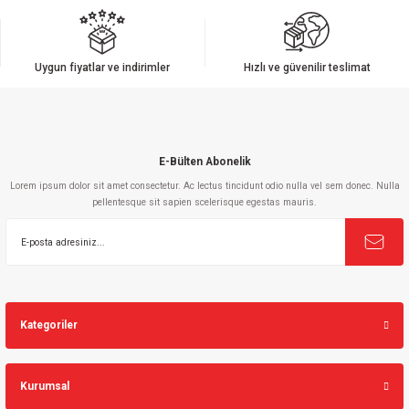
Ürün resmi kalitesiz, bozuk veya görüntülenemiyor.
Ürün açıklamasında eksik bilgiler bulunuyor.
Ürün bilgilerinde hatalar bulunuyor.
Uygun fiyatlar ve indirimler
Hızlı ve güvenilir teslimat
Ürün fiyatı diğer sitelerden daha pahalı.
Bu ürüne benzer farklı alternatifler olmalı.
E-Bülten Abonelik
Lorem ipsum dolor sit amet consectetur. Ac lectus tincidunt odio nulla vel sem donec. Nulla
pellentesque sit sapien scelerisque egestas mauris.
Gönder
Kategoriler
Kurumsal