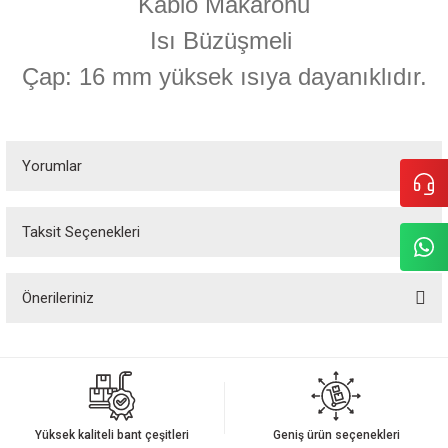
Kablo Makaronu
Isı Büzüşmeli
Çap: 16 mm yüksek ısıya dayanıklıdır.
Yorumlar
Taksit Seçenekleri
Bu ürüne ilk yorumu siz yapın!
Önerileriniz
Yorum Yaz
Bu ürünün fiyat bilgisi, resim, ürün açıklamalarında ve diğer konularda
yetersiz gördüğünüz noktaları öneri formunu kullanarak tarafımıza
iletebilirsiniz.
Görüş ve önerileriniz için teşekkür ederiz.
Yüksek kaliteli bant çeşitleri
Geniş ürün seçenekleri