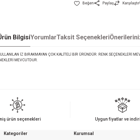
Paylaş
Karşılaştır
Ürün Bilgisi
Yorumlar
Taksit Seçenekleri
Önerilerini
ULLANILAN İZ BIRAKMAYAN ÇOK KALİTELİ BİR ÜRÜNDÜR. RENK SEÇENEKLERİ M
ENEKLERİ MEVCUTDUR.
iz gördüğünüz noktaları öneri formunu kullanarak tarafımıza iletebilirsiniz.
Bu ürüne ilk yorumu siz yapın!
Yorum Yaz
niş ürün seçenekleri
Uygun fiyatlar ve indi
Kategoriler
Kurumsal