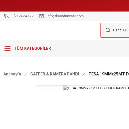
0(212) 249 72 09
info@bantdunyasi.com
TÜM KATEGORİLER
Anasayfa
GAFFER & KAMERA BANDI
TESA 19MMx25MT FO