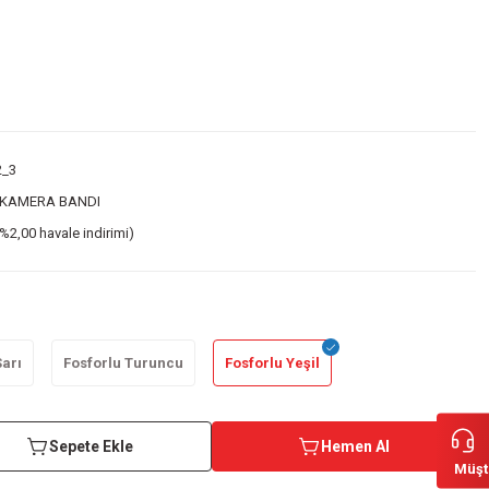
_3
 KAMERA BANDI
%2,00 havale indirimi)
Sarı
Fosforlu Turuncu
Fosforlu Yeşil
Sepete Ekle
Hemen Al
Müşt