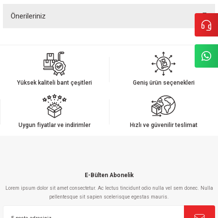
Önerileriniz
Yorum Yaz
Bu ürünün fiyat bilgisi, resim, ürün açıklamalarında ve diğer konularda
yetersiz gördüğünüz noktaları öneri formunu kullanarak tarafımıza
iletebilirsiniz.
Görüş ve önerileriniz için teşekkür ederiz.
Yüksek kaliteli bant çeşitleri
Geniş ürün seçenekleri
Ürün resmi kalitesiz, bozuk veya görüntülenemiyor.
Ürün açıklamasında eksik bilgiler bulunuyor.
Ürün bilgilerinde hatalar bulunuyor.
Uygun fiyatlar ve indirimler
Hızlı ve güvenilir teslimat
Ürün fiyatı diğer sitelerden daha pahalı.
Bu ürüne benzer farklı alternatifler olmalı.
E-Bülten Abonelik
Lorem ipsum dolor sit amet consectetur. Ac lectus tincidunt odio nulla vel sem donec. Nulla
pellentesque sit sapien scelerisque egestas mauris.
Gönder