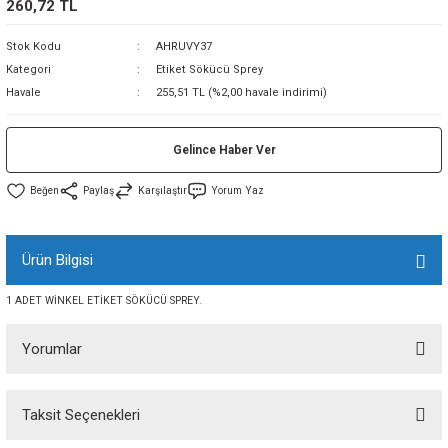
260,72 TL
sı
Stok Kodu
AHRUVY37
Kategori
Etiket Sökücü Sprey
sı
ey
Havale
255,51 TL (%2,00 havale indirimi)
Gelince Haber Ver
Paylaş
Karşılaştır
Yorum Yaz
Ürün Bilgisi
1 ADET WİNKEL ETİKET SÖKÜCÜ SPREY.
Yorumlar
Taksit Seçenekleri
Bu ürüne ilk yorumu siz yapın!