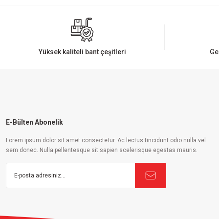
Ürün resmi kalitesiz, bozuk veya görüntülenemiyor.
Ürün açıklamasında eksik bilgiler bulunuyor.
Ürün bilgilerinde hatalar bulunuyor.
Yüksek kaliteli bant çeşitleri
Ge
Ürün fiyatı diğer sitelerden daha pahalı.
Bu ürüne benzer farklı alternatifler olmalı.
E-Bülten Abonelik
Lorem ipsum dolor sit amet consectetur. Ac lectus tincidunt odio nulla vel
sem donec. Nulla pellentesque sit sapien scelerisque egestas mauris.