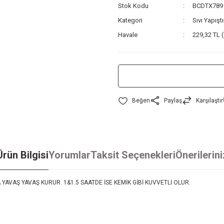
Stok Kodu
BCDTX789
Kategori
Sıvı Yapıştı
Havale
229,32 TL (
Paylaş
Karşılaştır
Ürün Bilgisi
Yorumlar
Taksit Seçenekleri
Önerilerini
A YAVAŞ YAVAŞ KURUR. 1&1.5 SAATDE İSE KEMİK GİBİ KUVVETLİ OLUR.
iz gördüğünüz noktaları öneri formunu kullanarak tarafımıza iletebilirsiniz.
Bu ürüne ilk yorumu siz yapın!