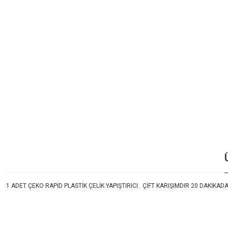
1 ADET ÇEKO RAPİD PLASTİK ÇELİK YAPIŞTIRICI . ÇİFT KARIŞIMDIR 20 DAKİKAD
Bu ürünün fiyat bilgisi, resim, ürün açıklamalarında ve diğer konularda yeters
Görüş ve önerileriniz için teşekkür ederiz.