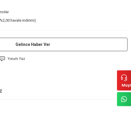
rıcılar
%2,00 havale indirimi)
Gelince Haber Ver
Yorum Yaz
Müşt
z