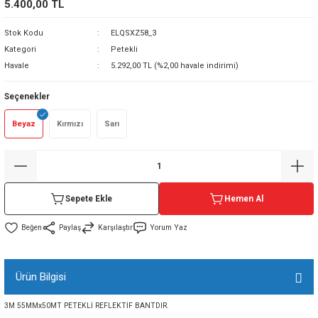
5.400,00 TL
sı
Stok Kodu
ELQSXZ58_3
Kategori
Petekli
sı
ey
Havale
5.292,00 TL (%2,00 havale indirimi)
Seçenekler
Beyaz
Kırmızı
Sarı
Sepete Ekle
Hemen Al
Paylaş
Karşılaştır
Yorum Yaz
Ürün Bilgisi
3M 55MMx50MT PETEKLİ REFLEKTİF BANTDIR.