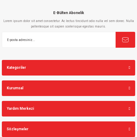
E-Bülten Abonelik
Lorem ipsum dolor sit amet consectetur. Ac lectus tincidunt odio nulla vel sem donec. Nulla
pellentesque sit sapien scelerisque egestas mauris.
Gönder
Kategoriler
Kurumsal
Yardım Merkezi
Sözleşmeler