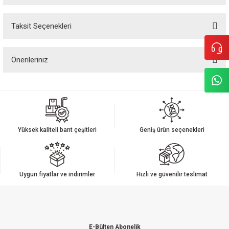
Taksit Seçenekleri
Bu ürüne ilk yorumu siz yapın!
Önerileriniz
Yorum Yaz
Bu ürünün fiyat bilgisi, resim, ürün açıklamalarında ve diğer konularda
yetersiz gördüğünüz noktaları öneri formunu kullanarak tarafımıza
iletebilirsiniz.
Görüş ve önerileriniz için teşekkür ederiz.
Yüksek kaliteli bant çeşitleri
Geniş ürün seçenekleri
Ürün resmi kalitesiz, bozuk veya görüntülenemiyor.
Ürün açıklamasında eksik bilgiler bulunuyor.
Ürün bilgilerinde hatalar bulunuyor.
Uygun fiyatlar ve indirimler
Hızlı ve güvenilir teslimat
Ürün fiyatı diğer sitelerden daha pahalı.
Bu ürüne benzer farklı alternatifler olmalı.
E-Bülten Abonelik