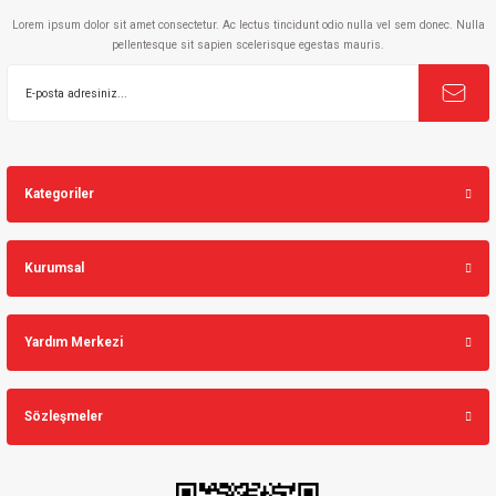
Lorem ipsum dolor sit amet consectetur. Ac lectus tincidunt odio nulla vel sem donec. Nulla
pellentesque sit sapien scelerisque egestas mauris.
Gönder
Kategoriler
Kurumsal
Yardım Merkezi
Sözleşmeler