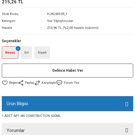
215,26 TL
sı
Stok Kodu
HJKLMS39_1
Kategori
Sıvı Yapıştırıcılar
sı
ey
Havale
210,96 TL (%2,00 havale indirimi)
Seçenekler
Beyaz
Gri
Siyah
Gelince Haber Ver
Paylaş
Karşılaştır
Yorum Yaz
Ürün Bilgisi
1 ADET NP1 MS CONSTRUCTİON 600ML.
Yorumlar