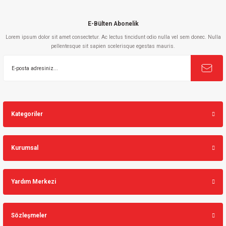
E-Bülten Abonelik
Lorem ipsum dolor sit amet consectetur. Ac lectus tincidunt odio nulla vel sem donec. Nulla
pellentesque sit sapien scelerisque egestas mauris.
Gönder
Kategoriler
Kurumsal
Yardım Merkezi
Sözleşmeler