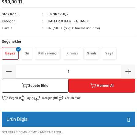
990,00 TL
sı
Stok Kodu
EMNRZ258_2
Kategori
GAFFER & KAMERA BANDI
sı
ey
Havale
970,20 TL (%2,00 havale indirimi)
Seçenekler
Beyaz
Gri
Kahverengi
Kırmızı
Siyah
Yeşil
Sepete Ekle
Hemen Al
Paylaş
Karşılaştır
Yorum Yaz
Ürün Bilgisi
STARTAPE 50MMx35MT KAMERA BANDI.