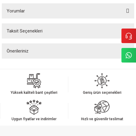
Yorumlar
Taksit Seçenekleri
Bu ürüne ilk yorumu siz yapın!
Önerileriniz
Yorum Yaz
Bu ürünün fiyat bilgisi, resim, ürün açıklamalarında ve diğer konularda
yetersiz gördüğünüz noktaları öneri formunu kullanarak tarafımıza
iletebilirsiniz.
Görüş ve önerileriniz için teşekkür ederiz.
Yüksek kaliteli bant çeşitleri
Geniş ürün seçenekleri
Ürün resmi kalitesiz, bozuk veya görüntülenemiyor.
Ürün açıklamasında eksik bilgiler bulunuyor.
Ürün bilgilerinde hatalar bulunuyor.
Uygun fiyatlar ve indirimler
Hızlı ve güvenilir teslimat
Ürün fiyatı diğer sitelerden daha pahalı.
Bu ürüne benzer farklı alternatifler olmalı.