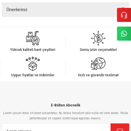
Önerileriniz
Yorum Yaz
Bu ürünün fiyat bilgisi, resim, ürün açıklamalarında ve diğer konularda
yetersiz gördüğünüz noktaları öneri formunu kullanarak tarafımıza
iletebilirsiniz.
Görüş ve önerileriniz için teşekkür ederiz.
Yüksek kaliteli bant çeşitleri
Geniş ürün seçenekleri
Ürün resmi kalitesiz, bozuk veya görüntülenemiyor.
Ürün açıklamasında eksik bilgiler bulunuyor.
Ürün bilgilerinde hatalar bulunuyor.
Uygun fiyatlar ve indirimler
Hızlı ve güvenilir teslimat
Ürün fiyatı diğer sitelerden daha pahalı.
Bu ürüne benzer farklı alternatifler olmalı.
E-Bülten Abonelik
Lorem ipsum dolor sit amet consectetur. Ac lectus tincidunt odio nulla vel sem donec. Nulla
pellentesque sit sapien scelerisque egestas mauris.
Gönder