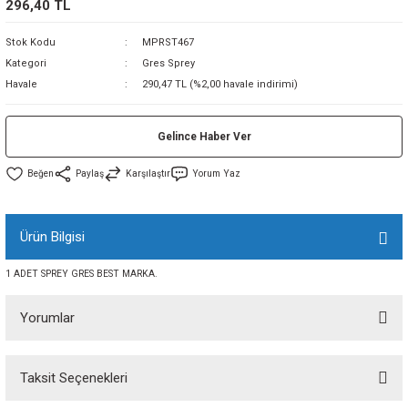
296,40 TL
sı
Stok Kodu
MPRST467
Kategori
Gres Sprey
sı
ey
Havale
290,47 TL (%2,00 havale indirimi)
Gelince Haber Ver
Paylaş
Karşılaştır
Yorum Yaz
Ürün Bilgisi
1 ADET SPREY GRES BEST MARKA.
Yorumlar
Taksit Seçenekleri
Bu ürüne ilk yorumu siz yapın!