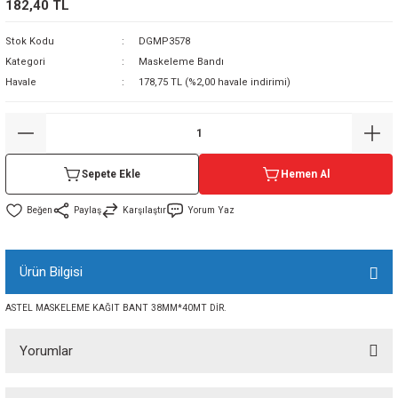
182,40 TL
sı
Stok Kodu
DGMP3578
Kategori
Maskeleme Bandı
sı
ey
Havale
178,75 TL (%2,00 havale indirimi)
Sepete Ekle
Hemen Al
Paylaş
Karşılaştır
Yorum Yaz
Ürün Bilgisi
ASTEL MASKELEME KAĞIT BANT 38MM*40MT DİR.
Yorumlar