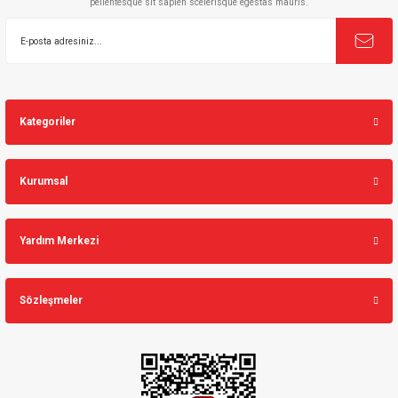
pellentesque sit sapien scelerisque egestas mauris.
Gönder
Kategoriler
Kurumsal
Yardım Merkezi
Sözleşmeler