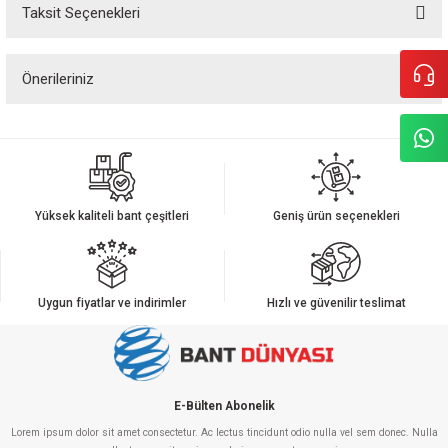
Taksit Seçenekleri
Bu ürüne ilk yorumu siz yapın!
Önerileriniz
Yorum Yaz
Bu ürünün fiyat bilgisi, resim, ürün açıklamalarında ve diğer konularda
yetersiz gördüğünüz noktaları öneri formunu kullanarak tarafımıza
iletebilirsiniz.
Görüş ve önerileriniz için teşekkür ederiz.
Yüksek kaliteli bant çeşitleri
Geniş ürün seçenekleri
Ürün resmi kalitesiz, bozuk veya görüntülenemiyor.
Ürün açıklamasında eksik bilgiler bulunuyor.
Ürün bilgilerinde hatalar bulunuyor.
Uygun fiyatlar ve indirimler
Hızlı ve güvenilir teslimat
Ürün fiyatı diğer sitelerden daha pahalı.
Bu ürüne benzer farklı alternatifler olmalı.
E-Bülten Abonelik
Lorem ipsum dolor sit amet consectetur. Ac lectus tincidunt odio nulla vel sem donec. Nulla