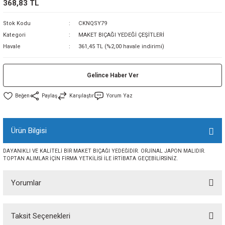
368,83 TL
sı
Stok Kodu
CKNQSY79
Kategori
MAKET BIÇAĞI YEDEĞİ ÇEŞİTLERİ
sı
ey
Havale
361,45 TL (%2,00 havale indirimi)
Gelince Haber Ver
Paylaş
Karşılaştır
Yorum Yaz
Ürün Bilgisi
DAYANIKLI VE KALİTELİ BİR MAKET BIÇAĞI YEDEĞİDİR. ORJİNAL JAPON MALIDIR.
TOPTAN ALIMLAR İÇİN FİRMA YETKİLİSİ İLE İRTİBATA GEÇEBİLİRSİNİZ.
Yorumlar
Taksit Seçenekleri
Bu ürüne ilk yorumu siz yapın!