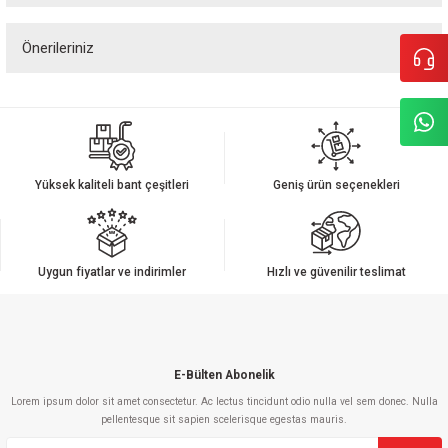
Önerileriniz
Yorum Yaz
Bu ürünün fiyat bilgisi, resim, ürün açıklamalarında ve diğer konularda
yetersiz gördüğünüz noktaları öneri formunu kullanarak tarafımıza
iletebilirsiniz.
Görüş ve önerileriniz için teşekkür ederiz.
Yüksek kaliteli bant çeşitleri
Geniş ürün seçenekleri
Ürün resmi kalitesiz, bozuk veya görüntülenemiyor.
Ürün açıklamasında eksik bilgiler bulunuyor.
Ürün bilgilerinde hatalar bulunuyor.
Uygun fiyatlar ve indirimler
Hızlı ve güvenilir teslimat
Ürün fiyatı diğer sitelerden daha pahalı.
Bu ürüne benzer farklı alternatifler olmalı.
E-Bülten Abonelik
Lorem ipsum dolor sit amet consectetur. Ac lectus tincidunt odio nulla vel sem donec. Nulla
pellentesque sit sapien scelerisque egestas mauris.
Gönder