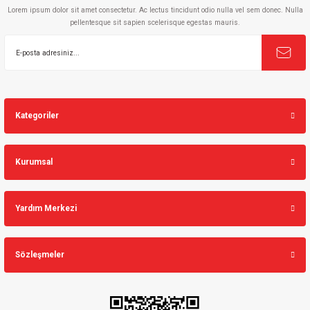
Lorem ipsum dolor sit amet consectetur. Ac lectus tincidunt odio nulla vel sem donec. Nulla
pellentesque sit sapien scelerisque egestas mauris.
Gönder
Kategoriler
Kurumsal
Yardım Merkezi
Sözleşmeler