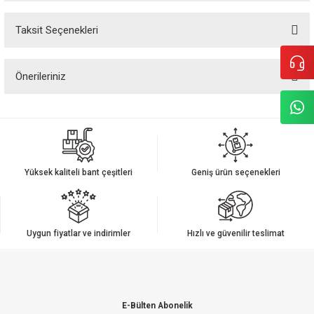
Taksit Seçenekleri
Bu ürüne ilk yorumu siz yapın!
Önerileriniz
Yorum Yaz
Bu ürünün fiyat bilgisi, resim, ürün açıklamalarında ve diğer konularda
yetersiz gördüğünüz noktaları öneri formunu kullanarak tarafımıza
iletebilirsiniz.
Görüş ve önerileriniz için teşekkür ederiz.
Yüksek kaliteli bant çeşitleri
Geniş ürün seçenekleri
Ürün resmi kalitesiz, bozuk veya görüntülenemiyor.
Ürün açıklamasında eksik bilgiler bulunuyor.
Ürün bilgilerinde hatalar bulunuyor.
Uygun fiyatlar ve indirimler
Hızlı ve güvenilir teslimat
Ürün fiyatı diğer sitelerden daha pahalı.
Bu ürüne benzer farklı alternatifler olmalı.
E-Bülten Abonelik