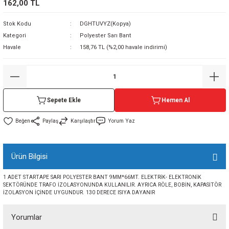
162,00 TL
sı
Stok Kodu
DGHTUVYZ(Kopya)
Kategori
Polyester Sarı Bant
sı
ey
Havale
158,76 TL (%2,00 havale indirimi)
Sepete Ekle
Hemen Al
Paylaş
Karşılaştır
Yorum Yaz
Ürün Bilgisi
1 ADET STARTAPE SARI POLYESTER BANT 9MM*66MT. ELEKTRİK- ELEKTRONİK
SEKTÖRÜNDE TRAFO İZOLASYONUNDA KULLANILIR. AYRICA RÖLE, BOBİN, KAPASİTÖR
İZOLASYON İÇİNDE UYGUNDUR. 130 DERECE ISIYA DAYANIR
Yorumlar