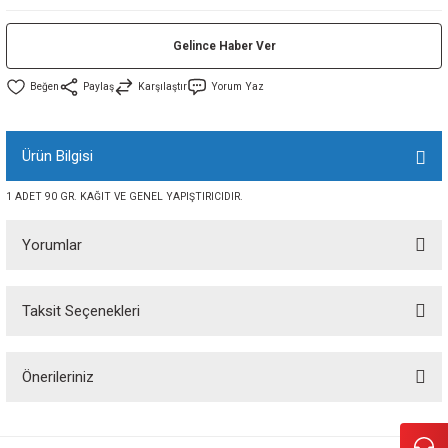
sı
Gelince Haber Ver
sı
ey
Paylaş
Karşılaştır
Yorum Yaz
Ürün Bilgisi
1 ADET 90 GR. KAĞIT VE GENEL YAPIŞTIRICIDIR.
Yorumlar
Taksit Seçenekleri
Bu ürüne ilk yorumu siz yapın!
Önerileriniz
Yorum Yaz
Bu ürünün fiyat bilgisi, resim, ürün açıklamalarında ve diğer konularda
yetersiz gördüğünüz noktaları öneri formunu kullanarak tarafımıza