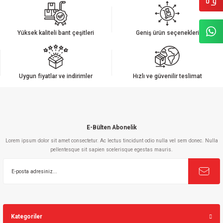
iletebilirsiniz.
Görüş ve önerileriniz için teşekkür ederiz.
Yüksek kaliteli bant çeşitleri
Geniş ürün seçenekleri
Ürün resmi kalitesiz, bozuk veya görüntülenemiyor.
Ürün açıklamasında eksik bilgiler bulunuyor.
Ürün bilgilerinde hatalar bulunuyor.
Uygun fiyatlar ve indirimler
Hızlı ve güvenilir teslimat
Ürün fiyatı diğer sitelerden daha pahalı.
Bu ürüne benzer farklı alternatifler olmalı.
E-Bülten Abonelik
Lorem ipsum dolor sit amet consectetur. Ac lectus tincidunt odio nulla vel sem donec. Nulla
pellentesque sit sapien scelerisque egestas mauris.
Gönder
Kategoriler