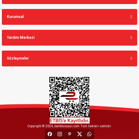
Kurumsal
Yardım Merkezi
Sözleşmeler
Copyright © 2024, bantdunyasi.com Tüm hakları saklıdır.