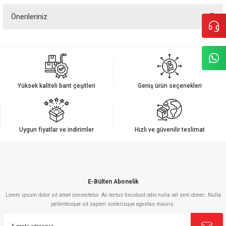
Önerileriniz
Yorum Yaz
Bu ürünün fiyat bilgisi, resim, ürün açıklamalarında ve diğer konularda
yetersiz gördüğünüz noktaları öneri formunu kullanarak tarafımıza
iletebilirsiniz.
Görüş ve önerileriniz için teşekkür ederiz.
Yüksek kaliteli bant çeşitleri
Geniş ürün seçenekleri
Ürün resmi kalitesiz, bozuk veya görüntülenemiyor.
Ürün açıklamasında eksik bilgiler bulunuyor.
Ürün bilgilerinde hatalar bulunuyor.
Uygun fiyatlar ve indirimler
Hızlı ve güvenilir teslimat
Ürün fiyatı diğer sitelerden daha pahalı.
Bu ürüne benzer farklı alternatifler olmalı.
E-Bülten Abonelik
Lorem ipsum dolor sit amet consectetur. Ac lectus tincidunt odio nulla vel sem donec. Nulla
pellentesque sit sapien scelerisque egestas mauris.
Gönder