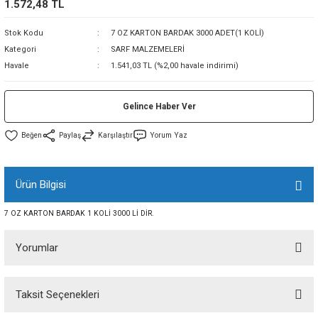
1.572,48 TL
sı
Stok Kodu
7 OZ KARTON BARDAK 3000 ADET(1 KOLİ)
Kategori
SARF MALZEMELERİ
sı
ey
Havale
1.541,03 TL (%2,00 havale indirimi)
Gelince Haber Ver
Paylaş
Karşılaştır
Yorum Yaz
Ürün Bilgisi
7 OZ KARTON BARDAK 1 KOLİ 3000 Lİ DİR.
Yorumlar
Taksit Seçenekleri
Bu ürüne ilk yorumu siz yapın!