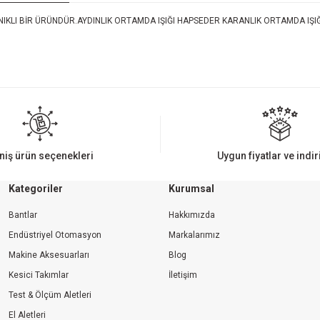
LI BİR ÜRÜNDÜR.AYDINLIK ORTAMDA IŞIĞI HAPSEDER KARANLIK ORTAMDA IŞIĞI
iz gördüğünüz noktaları öneri formunu kullanarak tarafımıza iletebilirsiniz.
Bu ürüne ilk yorumu siz yapın!
Yorum Yaz
niş ürün seçenekleri
Uygun fiyatlar ve indi
Kategoriler
Kurumsal
Bantlar
Hakkımızda
Endüstriyel Otomasyon
Markalarımız
Makine Aksesuarları
Blog
Kesici Takımlar
İletişim
Gönder
Test & Ölçüm Aletleri
El Aletleri