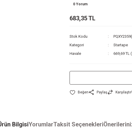
0 Yorum
683,35 TL
Stok Kodu
PQXY2359
Kategori
Startape
Havale
669,69 TL (
Paylaş
Karşılaştır
Ürün Bilgisi
Yorumlar
Taksit Seçenekleri
Önerilerini