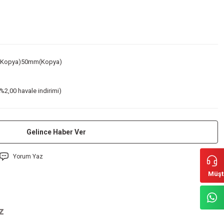
(Kopya)50mm(Kopya)
%2,00 havale indirimi)
Gelince Haber Ver
Yorum Yaz
Müşt
z