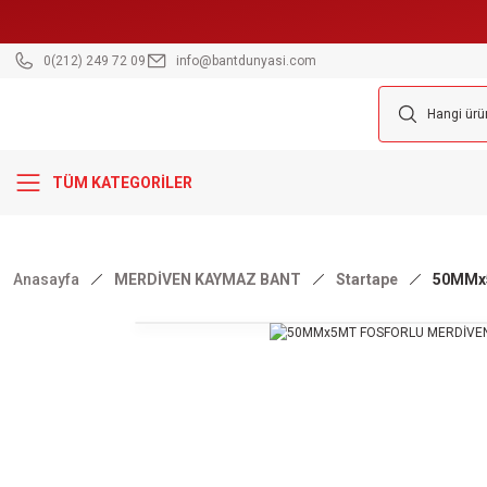
0(212) 249 72 09
info@bantdunyasi.com
TÜM KATEGORİLER
Anasayfa
MERDİVEN KAYMAZ BANT
Startape
50MMx