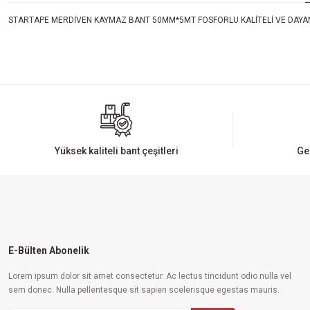
STARTAPE MERDİVEN KAYMAZ BANT 50MM*5MT FOSFORLU KALİTELİ VE DAYANIK
Bu ürünün fiyat bilgisi, resim, ürün açıklamalarında ve diğer konularda yeters
Görüş ve önerileriniz için teşekkür ederiz.
Ürün resmi kalitesiz, bozuk veya görüntülenemiyor.
Ürün açıklamasında eksik bilgiler bulunuyor.
Ürün bilgilerinde hatalar bulunuyor.
Yüksek kaliteli bant çeşitleri
Ge
Ürün fiyatı diğer sitelerden daha pahalı.
Bu ürüne benzer farklı alternatifler olmalı.
E-Bülten Abonelik
Lorem ipsum dolor sit amet consectetur. Ac lectus tincidunt odio nulla vel
sem donec. Nulla pellentesque sit sapien scelerisque egestas mauris.