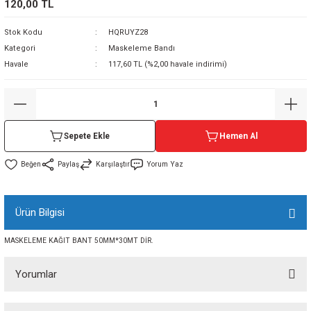
120,00 TL
sı
Stok Kodu
HQRUYZ28
Kategori
Maskeleme Bandı
sı
ey
Havale
117,60 TL (%2,00 havale indirimi)
Sepete Ekle
Hemen Al
Paylaş
Karşılaştır
Yorum Yaz
Ürün Bilgisi
MASKELEME KAĞIT BANT 50MM*30MT DİR.
Yorumlar