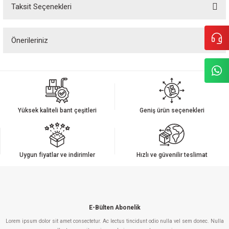
Taksit Seçenekleri
Bu ürüne ilk yorumu siz yapın!
Önerileriniz
Yorum Yaz
Bu ürünün fiyat bilgisi, resim, ürün açıklamalarında ve diğer konularda
yetersiz gördüğünüz noktaları öneri formunu kullanarak tarafımıza
iletebilirsiniz.
Görüş ve önerileriniz için teşekkür ederiz.
Yüksek kaliteli bant çeşitleri
Geniş ürün seçenekleri
Ürün resmi kalitesiz, bozuk veya görüntülenemiyor.
Ürün açıklamasında eksik bilgiler bulunuyor.
Ürün bilgilerinde hatalar bulunuyor.
Uygun fiyatlar ve indirimler
Hızlı ve güvenilir teslimat
Ürün fiyatı diğer sitelerden daha pahalı.
Bu ürüne benzer farklı alternatifler olmalı.
E-Bülten Abonelik
Lorem ipsum dolor sit amet consectetur. Ac lectus tincidunt odio nulla vel sem donec. Nulla