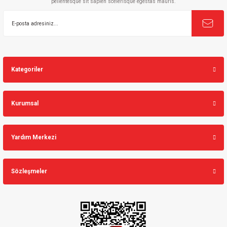
pellentesque sit sapien scelerisque egestas mauris.
Gönder
Kategoriler
Kurumsal
Yardım Merkezi
Sözleşmeler