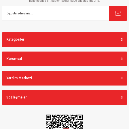
pellentesque sit sapien scelerisque egestas mauris.
Gönder
Kategoriler
Kurumsal
Yardım Merkezi
Sözleşmeler