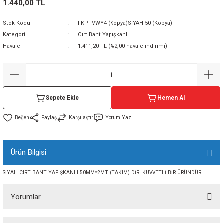
1.440,00 TL
sı
Stok Kodu
FKPTVWY4 (Kopya)SİYAH 50 (Kopya)
Kategori
Cırt Bant Yapışkanlı
sı
ey
Havale
1.411,20 TL (%2,00 havale indirimi)
Sepete Ekle
Hemen Al
Paylaş
Karşılaştır
Yorum Yaz
Ürün Bilgisi
SİYAH CIRT BANT YAPIŞKANLI 50MM*2MT (TAKIM) DİR. KUVVETLİ BİR ÜRÜNDÜR.
Yorumlar