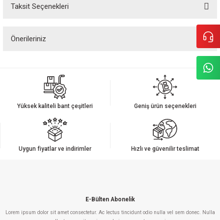
Taksit Seçenekleri
Bu ürüne ilk yorumu siz yapın!
Önerileriniz
Yorum Yaz
Bu ürünün fiyat bilgisi, resim, ürün açıklamalarında ve diğer konularda
yetersiz gördüğünüz noktaları öneri formunu kullanarak tarafımıza
iletebilirsiniz.
Görüş ve önerileriniz için teşekkür ederiz.
Yüksek kaliteli bant çeşitleri
Geniş ürün seçenekleri
Ürün resmi kalitesiz, bozuk veya görüntülenemiyor.
Ürün açıklamasında eksik bilgiler bulunuyor.
Ürün bilgilerinde hatalar bulunuyor.
Uygun fiyatlar ve indirimler
Hızlı ve güvenilir teslimat
Ürün fiyatı diğer sitelerden daha pahalı.
Bu ürüne benzer farklı alternatifler olmalı.
E-Bülten Abonelik
Lorem ipsum dolor sit amet consectetur. Ac lectus tincidunt odio nulla vel sem donec. Nulla