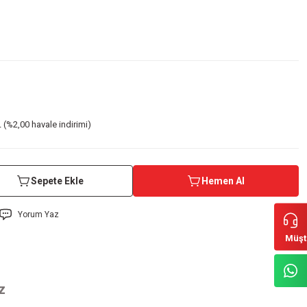
 (%2,00 havale indirimi)
Sepete Ekle
Hemen Al
Yorum Yaz
Müşt
z