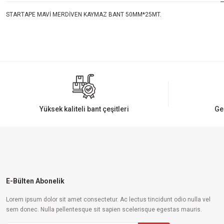
STARTAPE MAVİ MERDİVEN KAYMAZ BANT 50MM*25MT.
Bu ürünün fiyat bilgisi, resim, ürün açıklamalarında ve diğer konularda yeters
Görüş ve önerileriniz için teşekkür ederiz.
Ürün resmi kalitesiz, bozuk veya görüntülenemiyor.
Ürün açıklamasında eksik bilgiler bulunuyor.
Ürün bilgilerinde hatalar bulunuyor.
Yüksek kaliteli bant çeşitleri
Ge
Ürün fiyatı diğer sitelerden daha pahalı.
Bu ürüne benzer farklı alternatifler olmalı.
E-Bülten Abonelik
Lorem ipsum dolor sit amet consectetur. Ac lectus tincidunt odio nulla vel
sem donec. Nulla pellentesque sit sapien scelerisque egestas mauris.