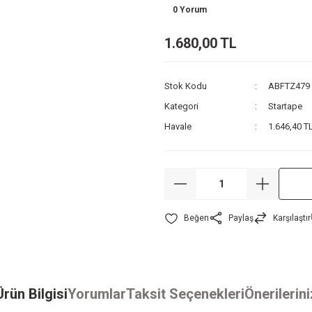
0 Yorum
1.680,00 TL
Stok Kodu
ABFTZ479
Kategori
Startape
Havale
1.646,40 TL
Paylaş
Karşılaştır
Ürün Bilgisi
Yorumlar
Taksit Seçenekleri
Önerilerini