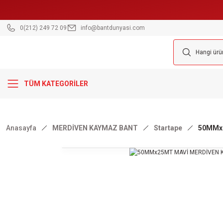
0(212) 249 72 09
info@bantdunyasi.com
TÜM KATEGORİLER
Anasayfa
MERDİVEN KAYMAZ BANT
Startape
50MMx