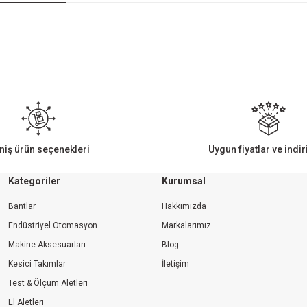
iz gördüğünüz noktaları öneri formunu kullanarak tarafımıza iletebilirsiniz.
Bu ürüne ilk yorumu siz yapın!
Yorum Yaz
niş ürün seçenekleri
Uygun fiyatlar ve indi
Kategoriler
Kurumsal
Bantlar
Hakkımızda
Endüstriyel Otomasyon
Markalarımız
Makine Aksesuarları
Blog
Kesici Takımlar
İletişim
Gönder
Test & Ölçüm Aletleri
El Aletleri