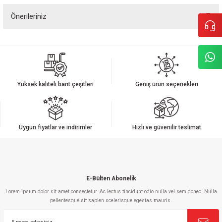
Önerileriniz
Yorum Yaz
Bu ürünün fiyat bilgisi, resim, ürün açıklamalarında ve diğer konularda
yetersiz gördüğünüz noktaları öneri formunu kullanarak tarafımıza
iletebilirsiniz.
Görüş ve önerileriniz için teşekkür ederiz.
Yüksek kaliteli bant çeşitleri
Geniş ürün seçenekleri
Ürün resmi kalitesiz, bozuk veya görüntülenemiyor.
Ürün açıklamasında eksik bilgiler bulunuyor.
Ürün bilgilerinde hatalar bulunuyor.
Uygun fiyatlar ve indirimler
Hızlı ve güvenilir teslimat
Ürün fiyatı diğer sitelerden daha pahalı.
Bu ürüne benzer farklı alternatifler olmalı.
E-Bülten Abonelik
Lorem ipsum dolor sit amet consectetur. Ac lectus tincidunt odio nulla vel sem donec. Nulla
pellentesque sit sapien scelerisque egestas mauris.
Gönder