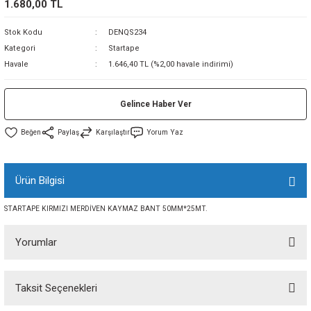
1.680,00 TL
sı
Stok Kodu
DENQS234
Kategori
Startape
sı
ey
Havale
1.646,40 TL (%2,00 havale indirimi)
Gelince Haber Ver
Paylaş
Karşılaştır
Yorum Yaz
Ürün Bilgisi
STARTAPE KIRMIZI MERDİVEN KAYMAZ BANT 50MM*25MT.
Yorumlar
Taksit Seçenekleri
Bu ürüne ilk yorumu siz yapın!