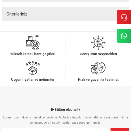
Önerileriniz
Yorum Yaz
Bu ürünün fiyat bilgisi, resim, ürün açıklamalarında ve diğer konularda
yetersiz gördüğünüz noktaları öneri formunu kullanarak tarafımıza
iletebilirsiniz.
Görüş ve önerileriniz için teşekkür ederiz.
Yüksek kaliteli bant çeşitleri
Geniş ürün seçenekleri
Ürün resmi kalitesiz, bozuk veya görüntülenemiyor.
Ürün açıklamasında eksik bilgiler bulunuyor.
Ürün bilgilerinde hatalar bulunuyor.
Uygun fiyatlar ve indirimler
Hızlı ve güvenilir teslimat
Ürün fiyatı diğer sitelerden daha pahalı.
Bu ürüne benzer farklı alternatifler olmalı.
E-Bülten Abonelik
Lorem ipsum dolor sit amet consectetur. Ac lectus tincidunt odio nulla vel sem donec. Nulla
pellentesque sit sapien scelerisque egestas mauris.
Gönder