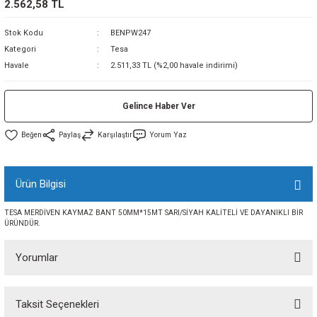
2.562,58 TL
sı
Stok Kodu
BENPW247
Kategori
Tesa
sı
ey
Havale
2.511,33 TL (%2,00 havale indirimi)
Gelince Haber Ver
Paylaş
Karşılaştır
Yorum Yaz
Ürün Bilgisi
TESA MERDİVEN KAYMAZ BANT 50MM*15MT SARI/SİYAH KALİTELİ VE DAYANIKLI BİR
ÜRÜNDÜR.
Yorumlar
Taksit Seçenekleri
Bu ürüne ilk yorumu siz yapın!