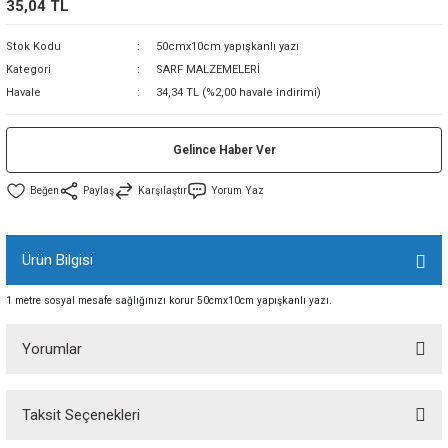
35,04 TL
sı
Stok Kodu
50cmx10cm yapışkanlı yazı
Kategori
SARF MALZEMELERİ
sı
ey
Havale
34,34 TL (%2,00 havale indirimi)
Gelince Haber Ver
Paylaş
Karşılaştır
Yorum Yaz
Ürün Bilgisi
1 metre sosyal mesafe sağlığınızı korur 50cmx10cm yapışkanlı yazı.
Yorumlar
Taksit Seçenekleri
Bu ürüne ilk yorumu siz yapın!