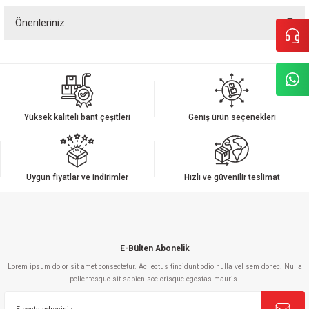
Önerileriniz
Yorum Yaz
Bu ürünün fiyat bilgisi, resim, ürün açıklamalarında ve diğer konularda
yetersiz gördüğünüz noktaları öneri formunu kullanarak tarafımıza
iletebilirsiniz.
Görüş ve önerileriniz için teşekkür ederiz.
Yüksek kaliteli bant çeşitleri
Geniş ürün seçenekleri
Ürün resmi kalitesiz, bozuk veya görüntülenemiyor.
Ürün açıklamasında eksik bilgiler bulunuyor.
Ürün bilgilerinde hatalar bulunuyor.
Uygun fiyatlar ve indirimler
Hızlı ve güvenilir teslimat
Ürün fiyatı diğer sitelerden daha pahalı.
Bu ürüne benzer farklı alternatifler olmalı.
E-Bülten Abonelik
Lorem ipsum dolor sit amet consectetur. Ac lectus tincidunt odio nulla vel sem donec. Nulla
pellentesque sit sapien scelerisque egestas mauris.
Gönder